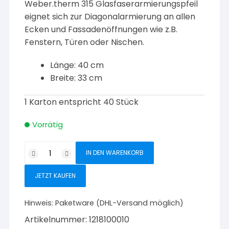
Weber.therm 315 Glasfaserarmierungspfeil
eignet sich zur Diagonalarmierung an allen
Ecken und Fassadenöffnungen wie z.B.
Fenstern, Türen oder Nischen.
Länge: 40 cm
Breite: 33 cm
1 Karton entspricht 40 Stück
Vorrätig
Weber.therm
IN DEN WARENKORB
315
Glasfaserarmierungspfeil
JETZT KAUFEN
33
x
Hinweis:
Paketware (DHL-Versand möglich)
40
Artikelnummer:
1218100010
cm