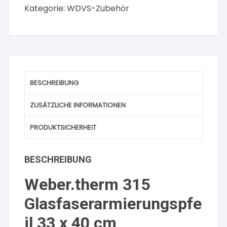
Menge
Kategorie:
WDVS-Zubehör
BESCHREIBUNG
ZUSÄTZLICHE INFORMATIONEN
PRODUKTSICHERHEIT
BESCHREIBUNG
Weber.therm 315
Glasfaserarmierungspfe
il 33 x 40 cm