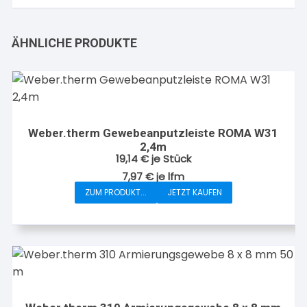
ÄHNLICHE PRODUKTE
Weber.therm Gewebeanputzleiste ROMA W31
2,4m
19,14
€
je Stück
7,97
€
je
lfm
ZUM PRODUKT...
JETZT KAUFEN