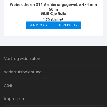
Weber.therm 311 Armierungsgewebe 4×4 mm
50 m
98,18
€
je Rolle
1,79
€
je
m²
ZUM PRODUKT...
JETZT KAUFEN
Vertrag widerrufen
Widerrufsbelehrung
AGB
Impressum