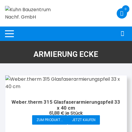
Zum
0
Inhalt
springen
ARMIERUNG ECKE
Weber.therm 315 Glasfaserarmierungspfeil 33
x 40 cm
61,88
€
je Stück
ZUM PRODUKT...
JETZT KAUFEN