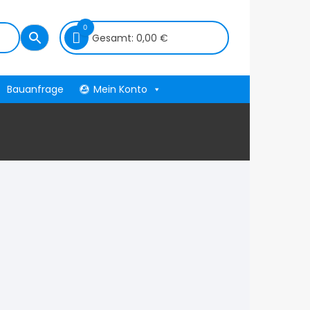
0
Gesamt:
0,00
€
Bauanfrage
Mein Konto