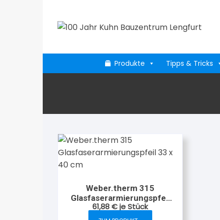
Zum
Inhalt
springen
Produkte
Tipps & Tricks
Weber.therm 315
Glasfaserarmierungspfeil
61,88
€
je Stück
33 x 40 cm