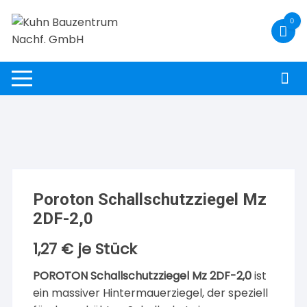
Zum
0
Inhalt
springen
Poroton Schallschutzziegel Mz
2DF-2,0
1,27
€
je Stück
POROTON Schallschutzziegel Mz 2DF-2,0
ist
ein massiver Hintermauerziegel, der speziell