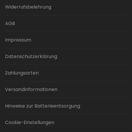
Optionen
Widerrufsbelehrung
können
auf
der
AGB
Produktseite
gewählt
Impressum
werden
Datenschutzerklärung
Zahlungsarten
Versandinformationen
Hinweise zur Batterieentsorgung
Cookie-Einstellungen