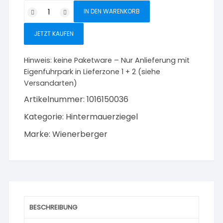
Poroton
IN DEN WARENKORB
Schallschutzziegel
Mz
JETZT KAUFEN
2DF-
2,0
Hinweis:
keine Paketware – Nur Anlieferung mit
Menge
Eigenfuhrpark in Lieferzone 1 + 2 (siehe
Versandarten)
Artikelnummer:
1016150036
Kategorie:
Hintermauerziegel
Marke:
Wienerberger
BESCHREIBUNG