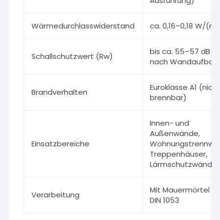
Ausführung)
Wärmedurchlasswiderstand
ca. 0,16–0,18 W/(m
bis ca. 55–57 dB (j
Schallschutzwert (Rw)
nach Wandaufbau
Euroklasse A1 (nich
Brandverhalten
brennbar)
Innen- und
Außenwände,
Einsatzbereiche
Wohnungstrennwä
Treppenhäuser,
Lärmschutzwände
Mit Mauermörtel n
Verarbeitung
DIN 1053