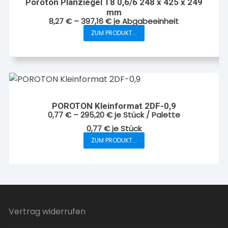
Poroton Planziegel T8 0,6/6 248 x 425 x 249
mm
8,27
€
–
397,16
€
je Abgabeeinheit
ZUM PRODUKT...
Dieses
Produkt
weist
mehrere
Varianten
auf.
POROTON Kleinformat 2DF-0,9
Die
0,77
€
–
295,20
€
je Stück / Palette
Optionen
0,77
€
je
Stück
können
ZUM PRODUKT...
Dieses
auf
Produkt
der
weist
Produktseite
mehrere
gewählt
Varianten
werden
auf.
Vertrag widerrufen
Die