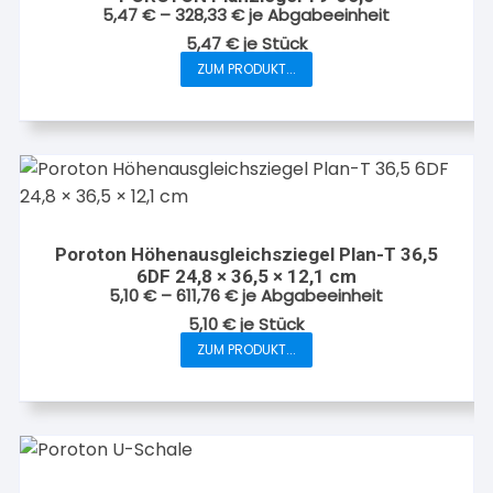
5,47
€
–
328,33
€
je Abgabeeinheit
5,47
€
je
Stück
ZUM PRODUKT...
Dieses
Produkt
weist
mehrere
Varianten
auf.
Die
Poroton Höhenausgleichsziegel Plan-T 36,5
Optionen
6DF 24,8 × 36,5 × 12,1 cm
können
5,10
€
–
611,76
€
je Abgabeeinheit
auf
5,10
€
je
Stück
der
ZUM PRODUKT...
Dieses
Produktseite
Produkt
gewählt
weist
werden
mehrere
Varianten