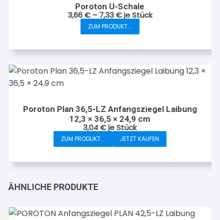
auf.
Poroton U-Schale
Die
3,66
€
–
7,33
€
je Stück
Optionen
ZUM PRODUKT...
Dieses
können
Produkt
auf
weist
der
mehrere
Produktseite
Varianten
gewählt
auf.
werden
Die
Poroton Plan 36,5-LZ Anfangsziegel Laibung
Optionen
12,3 × 36,5 × 24,9 cm
können
3,04
€
je Stück
auf
ZUM PRODUKT...
JETZT KAUFEN
der
Produktseite
gewählt
werden
ÄHNLICHE PRODUKTE