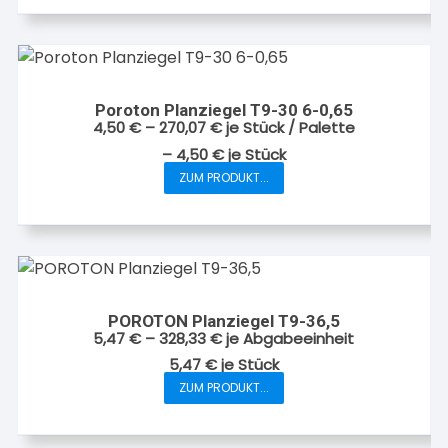
gewählt
werden
Poroton Planziegel T9-30 6-0,65
4,50
€
–
270,07
€
je Stück / Palette
–
4,50
€
je
Stück
ZUM PRODUKT...
Dieses
Produkt
weist
mehrere
Varianten
auf.
POROTON Planziegel T9-36,5
Die
5,47
€
–
328,33
€
je Abgabeeinheit
Optionen
5,47
€
je
Stück
können
ZUM PRODUKT...
Dieses
auf
Produkt
der
weist