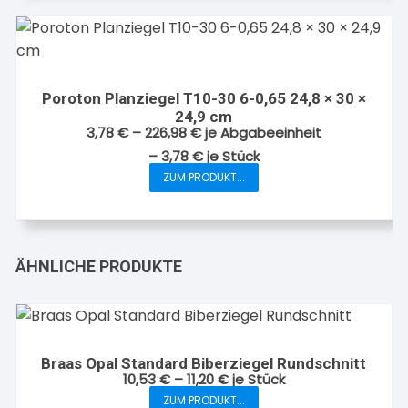
Produktseite
mehrere
gewählt
Varianten
werden
auf.
Die
Poroton Planziegel T10-30 6-0,65 24,8 × 30 ×
Optionen
24,9 cm
können
3,78
€
–
226,98
€
je Abgabeeinheit
auf
–
3,78
€
je
Stück
der
ZUM PRODUKT...
Dieses
Produktseite
Produkt
gewählt
weist
werden
mehrere
ÄHNLICHE PRODUKTE
Varianten
auf.
Die
Optionen
können
Braas Opal Standard Biberziegel Rundschnitt
10,53
€
–
11,20
€
je Stück
auf
ZUM PRODUKT...
der