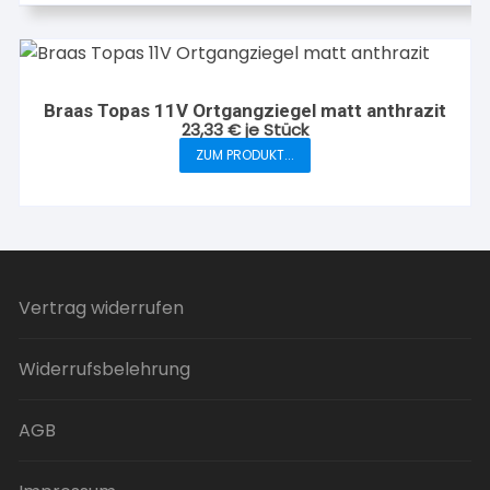
auf
der
Produktseite
gewählt
werden
Braas Topas 11V Ortgangziegel matt anthrazit
23,33
€
je Stück
ZUM PRODUKT...
Dieses
Produkt
weist
mehrere
Varianten
auf.
Vertrag widerrufen
Die
Optionen
Widerrufsbelehrung
können
auf
der
AGB
Produktseite
gewählt