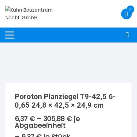
Zum
0
Inhalt
springen
Poroton Planziegel T9-42,5 6-
0,65 24,8 × 42,5 × 24,9 cm
6,37
€
–
305,88
€
je
Abgabeeinheit
–
6,37
€
je
Stück