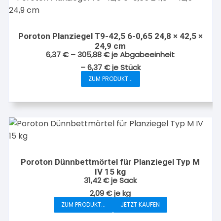
Poroton Planziegel T9-42,5 6-0,65 24,8 × 42,5 ×
24,9 cm
6,37
€
–
305,88
€
je Abgabeeinheit
–
6,37
€
je
Stück
ZUM PRODUKT...
Dieses
Produkt
weist
mehrere
Varianten
auf.
Die
Poroton Dünnbettmörtel für Planziegel Typ M
Optionen
IV 15 kg
können
31,42
€
je Sack
auf
2,09
€
je
kg
der
ZUM PRODUKT...
JETZT KAUFEN
Produktseite