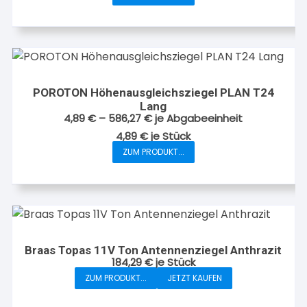
Dieses
Produktseite
Produkt
gewählt
weist
werden
mehrere
Varianten
auf.
POROTON Höhenausgleichsziegel PLAN T24
Die
Lang
Optionen
4,89
€
–
586,27
€
je Abgabeeinheit
können
4,89
€
je
Stück
auf
ZUM PRODUKT...
Dieses
der
Produkt
Produktseite
weist
gewählt
mehrere
werden
Varianten
auf.
Braas Topas 11V Ton Antennenziegel Anthrazit
Die
184,29
€
je Stück
Optionen
ZUM PRODUKT...
JETZT KAUFEN
können