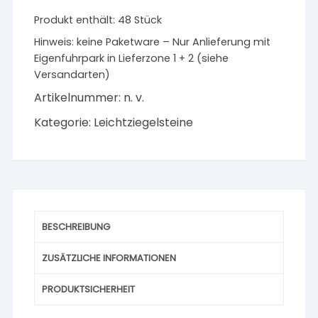
T9-
Produkt enthält: 48
Stück
42,5
6-
Hinweis:
keine Paketware – Nur Anlieferung mit
0,65
Eigenfuhrpark in Lieferzone 1 + 2 (siehe
24,8
Versandarten)
×
Artikelnummer:
n. v.
42,5
Kategorie:
Leichtziegelsteine
×
24,9
cm
Menge
BESCHREIBUNG
ZUSÄTZLICHE INFORMATIONEN
PRODUKTSICHERHEIT