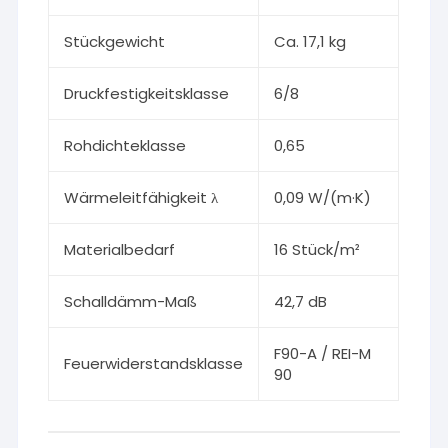
Stückgewicht
Ca. 17,1 kg
Druckfestigkeitsklasse
6/8
Rohdichteklasse
0,65
Wärmeleitfähigkeit λ
0,09 W/(m·K)
Materialbedarf
16 Stück/m²
Schalldämm-Maß
42,7 dB
F90-A / REI-M
Feuerwiderstandsklasse
90