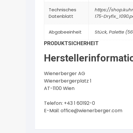
Technisches
https://shop.k
Datenblatt
175-Dryfix_1090.p
Abgabeeinheit
Stück, Palette (5
PRODUKTSICHERHEIT
Herstellerinformati
Wienerberger AG
Wienerbergerplatz 1
AT-1100 Wien
Telefon: +43 1 60192-0
E-Mail:
office@wienerberger.com