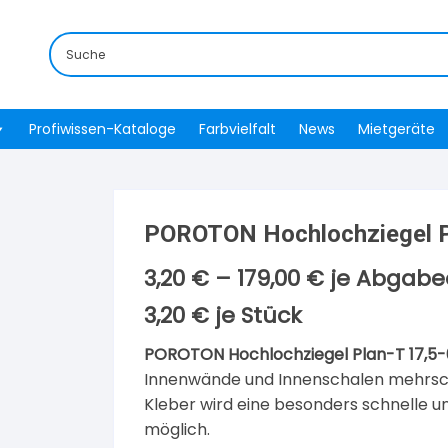
Profiwissen-Kataloge
Farbvielfalt
News
Mietgeräte
POROTON Hochlochziegel P
3,20
€
–
179,00
€
je Abgabe
3,20
€
je
Stück
POROTON Hochlochziegel Plan-T 17,5-0
Innenwände und Innenschalen mehrsch
Kleber wird eine besonders schnelle u
möglich.