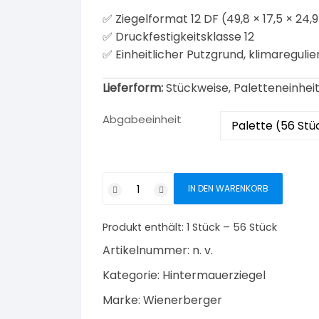
✅ Ziegelformat 12 DF (49,8 × 17,5 × 24,
✅ Druckfestigkeitsklasse 12
✅ Einheitlicher Putzgrund, klimareguli
Lieferform:
Stückweise, Paletteneinheit
Abgabeeinheit
POROTON
IN DEN WARENKORB
Hochlochziegel
Plan-
Produkt enthält: 1
Stück
– 56
Stück
T17,5-
0,9
Artikelnummer:
n. v.
–
Kategorie:
Hintermauerziegel
12
DF
Marke:
Wienerberger
Menge