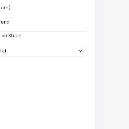
9 cm)
erend
 56 Stück