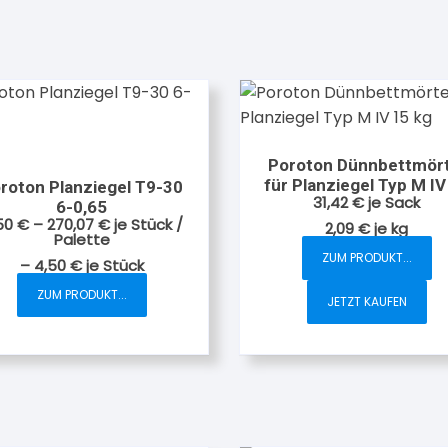
Poroton Dünnbettmört
für Planziegel Typ M IV
roton Planziegel T9-30
31,42
€
je Sack
kg
6-0,65
50
€
–
270,07
€
je Stück /
2,09
€
je
kg
Palette
ZUM PRODUKT...
–
4,50
€
je
Stück
ZUM PRODUKT...
JETZT KAUFEN
Dieses
Produkt
weist
mehrere
Varianten
auf.