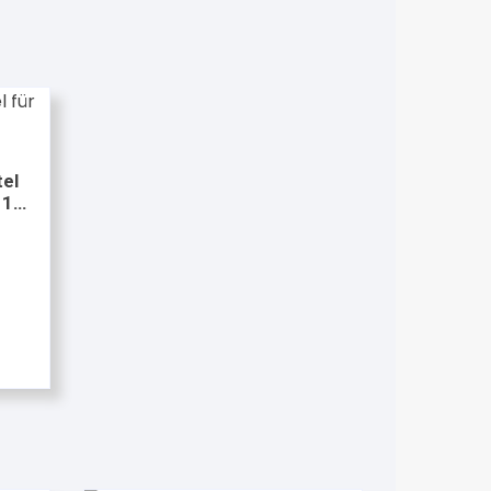
el
 15