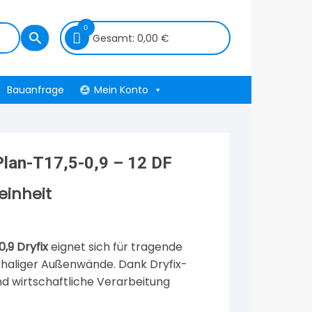
0
Gesamt:
0,00
€
Bauanfrage
Mein Konto
lan-T17,5-0,9 – 12 DF
einheit
,9 Dryfix
eignet sich für tragende
aliger Außenwände. Dank Dryfix-
nd wirtschaftliche Verarbeitung