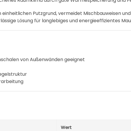
glichenes Raumklima durch gute Wärmespeicherung und F
n einheitlichen Putzgrund, vermeidet Mischbauweisen und
ässige Lösung für langlebiges und energieeffizientes Ma
nschalen von Außenwänden geeignet
egelstruktur
erarbeitung
Wert