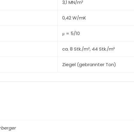
3,1 MN/m²
0,42 W/mK
μ = 5/10
ca. 8 Stk./m², 44 Stk./m³
Ziegel (gebrannter Ton)
rberger