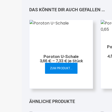
DAS KÖNNTE DIR AUCH GEFALLEN …
Po
4,
Poroton U-Schale
3,66
€
–
7,33
€
je Stück
ZUM PRODUKT...
Dieses
Produkt
weist
mehrere
Varianten
auf.
ÄHNLICHE PRODUKTE
Die