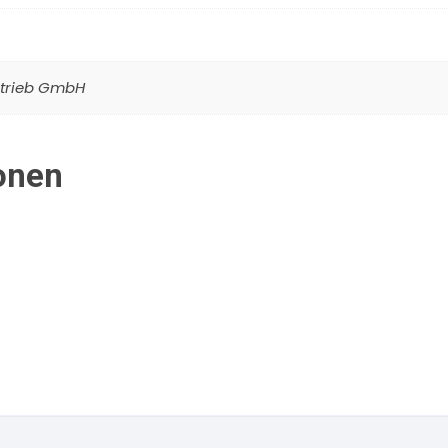
ertrieb GmbH
onen