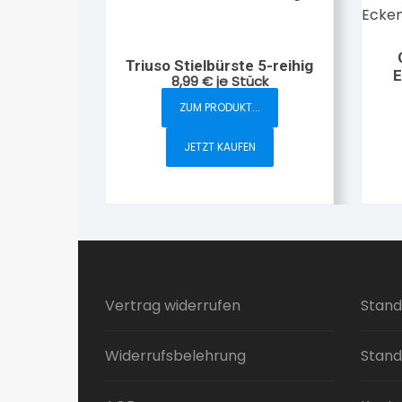
Triuso Stielbürste 5-reihig
E
8,99
€
je Stück
ZUM PRODUKT...
JETZT KAUFEN
Vertrag widerrufen
Stand
Widerrufsbelehrung
Stand