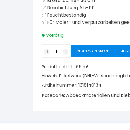
✅ Breite: ca. 115–130 cm
✅ Beschichtung Alu-PE
✅ Feuchtbeständig
✅ Für Maler- und Verputzarbeiten gee
Vorrätig
Kettinger
IN DEN WARENKORB
JETZ
Milchtütenpapier
Alu-
Produkt enthält: 65
m²
PE
115–
Hinweis:
Paketware (DHL-Versand möglich
130
Artikelnummer:
1318140134
cm
Kategorie:
Abdeckmaterialien und Kl
65
m²
Menge