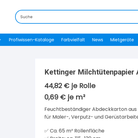
Profiwissen-Kataloge
Farbvielfalt
News
Mietgeräte
Kettinger Milchtütenpapie
44,82
€
je Rolle
0,69
€
je
m²
Feuchtbeständiger Abdeckkarton aus
für Maler-, Verputz- und Gerüstarbeit
✅ Ca. 65 m² Rollenfläche