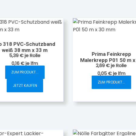
p 318 PVC-Schutzband
weiß 38 mm x 33 m
Prima Feinkrepp
5,39
€
je Rolle
Malerkrepp P01 50 m x
0,16
€
je
lfm
2,69
€
je Rolle
mm
ZUM PRODUKT...
0,05
€
je
lfm
ZUM PRODUKT...
JETZT KAUFEN