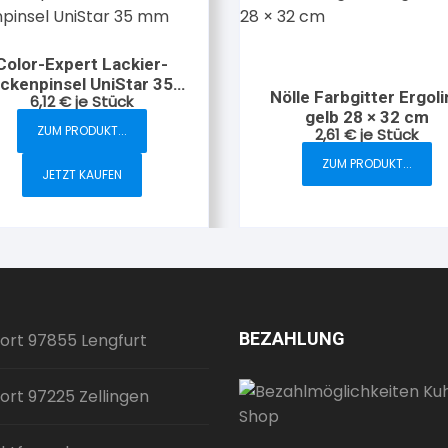
Color-Expert Lackier-
ckenpinsel UniStar 35
Nölle Farbgitter Ergoli
6,12
€
je Stück
mm
gelb 28 × 32 cm
ZUM PRODUKT...
2,61
€
je Stück
ZUM PRODUKT...
JETZT KAUFEN
BEZAHLUNG
ort 97855 Lengfurt
ort 97225 Zellingen