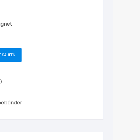
ignet
T KAUFEN
)
ebebänder