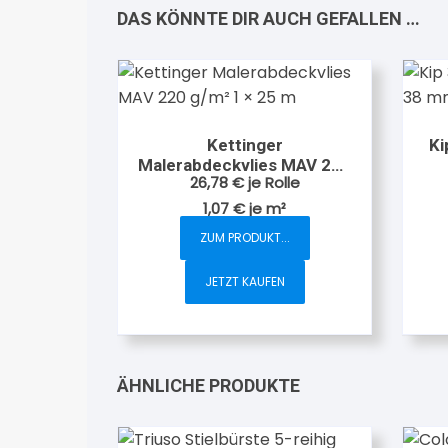
DAS KÖNNTE DIR AUCH GEFALLEN …
Kettinger
Ki
Malerabdeckvlies MAV 220
26,78
€
je Rolle
g/m² 1 × 25 m
1,07
€
je
m²
ZUM PRODUKT...
JETZT KAUFEN
ÄHNLICHE PRODUKTE