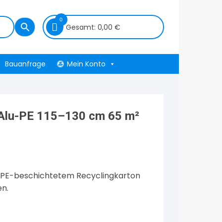
0
Gesamt:
0,00
€
Bauanfrage
Mein Konto
r Alu-PE 115–130 cm 65 m²
 PE-beschichtetem Recyclingkarton
en.