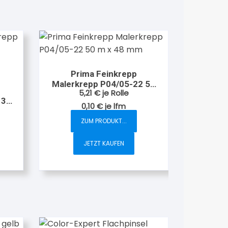
Prima Feinkrepp
Malerkrepp P04/05-22 50
5,21
€
je Rolle
m x 48 mm
 30
0,10
€
je
lfm
ZUM PRODUKT...
JETZT KAUFEN