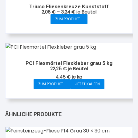
Triuso Fliesenkreuze Kunststoff
2,06
€
–
3,24
€
je Beutel
ZUM PRODUKT...
Dieses
Produkt
weist
mehrere
Varianten
auf.
PCI Flexmörtel Flexkleber grau 5 kg
Die
22,25
€
je Beutel
Optionen
4,45
€
je
kg
können
ZUM PRODUKT...
JETZT KAUFEN
auf
der
Produktseite
gewählt
ÄHNLICHE PRODUKTE
werden