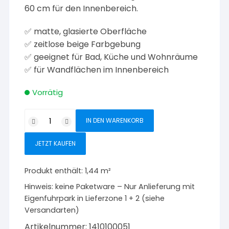
60 cm für den Innenbereich.
✅ matte, glasierte Oberfläche
✅ zeitlose beige Farbgebung
✅ geeignet für Bad, Küche und Wohnräume
✅ für Wandflächen im Innenbereich
Vorrätig
Wandfliese
IN DEN WARENKORB
F6
Beige
JETZT KAUFEN
matt
glasiert
Produkt enthält: 1,44
m²
30
Hinweis:
keine Paketware – Nur Anlieferung mit
×
Eigenfuhrpark in Lieferzone 1 + 2 (siehe
60
Versandarten)
cm
Menge
Artikelnummer:
1410100051