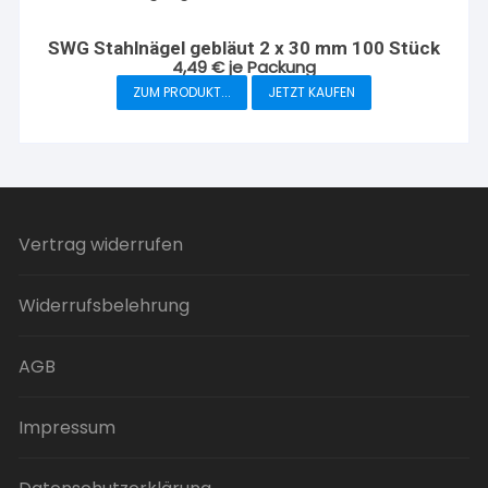
auf.
Die
SWG Stahlnägel gebläut 2 x 30 mm 100 Stück
4,49
€
je Packung
Optionen
ZUM PRODUKT...
JETZT KAUFEN
können
auf
der
Produktseite
gewählt
werden
Vertrag widerrufen
Widerrufsbelehrung
AGB
Impressum