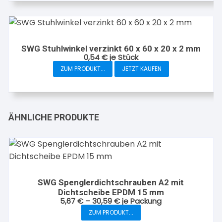
SWG Stuhlwinkel verzinkt 60 x 60 x 20 x 2 mm
0,54
€
je Stück
ZUM PRODUKT...
JETZT KAUFEN
ÄHNLICHE PRODUKTE
SWG Spenglerdichtschrauben A2 mit
Dichtscheibe EPDM 15 mm
5,67
€
–
30,59
€
je Packung
Dieses
ZUM PRODUKT...
Produkt