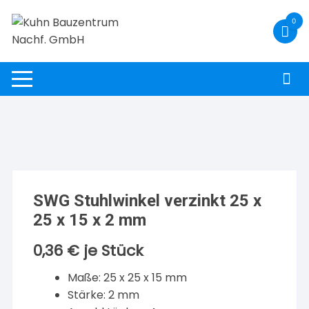
Zum
0
Inhalt
springen
SWG Stuhlwinkel verzinkt 25 x
25 x 15 x 2 mm
0,36
€
je Stück
Maße: 25 x 25 x 15 mm
Stärke: 2 mm