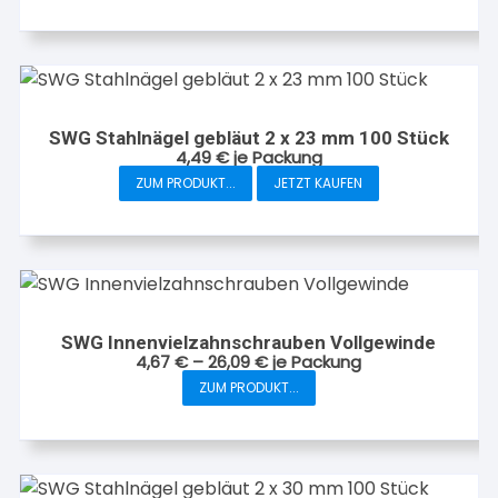
weist
mehrere
Varianten
auf.
Die
SWG Stahlnägel gebläut 2 x 23 mm 100 Stück
4,49
€
je Packung
Optionen
ZUM PRODUKT...
JETZT KAUFEN
können
auf
der
Produktseite
gewählt
werden
SWG Innenvielzahnschrauben Vollgewinde
4,67
€
–
26,09
€
je Packung
Dieses
ZUM PRODUKT...
Produkt
weist
mehrere
Varianten