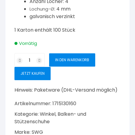
Anzahl Löcher: 4
: 4 mm
Lochung-Ø
galvanisch verzinkt
1 Karton enthält 100 Stück
Vorrätig
SWG
IN DEN WARENKORB
Stuhlwinkel
verzinkt
JETZT KAUFEN
25
x
Hinweis:
Paketware (DHL-Versand möglich)
25
x
Artikelnummer:
1715130160
15
Kategorie:
Winkel, Balken- und
x
2
Stützenschuhe
mm
Marke:
SWG