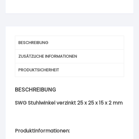
Menge
BESCHREIBUNG
ZUSÄTZLICHE INFORMATIONEN
PRODUKTSICHERHEIT
BESCHREIBUNG
SWG Stuhlwinkel verzinkt 25 x 25 x 15 x 2 mm
Produktinformationen: