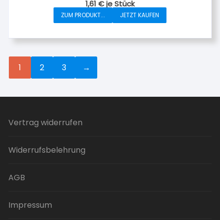
1,61
€
je Stück
gewählt
ZUM PRODUKT...
JETZT KAUFEN
werden
1
2
3
→
Vertrag widerrufen
Widerrufsbelehrung
AGB
Impressum