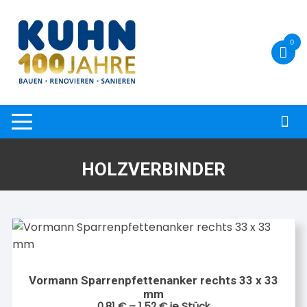
Zum
Inhalt
springen
0
HOLZVERBINDER
Vormann Sparrenpfettenanker rechts 33 x 33
mm
0,81
€
–
1,52
€
je Stück