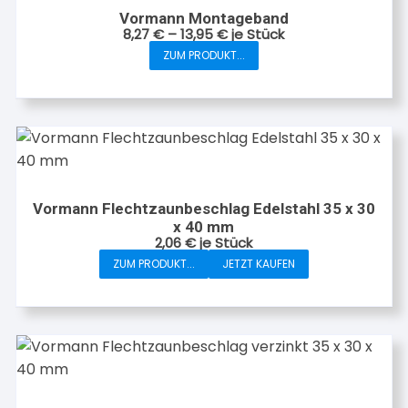
auf.
Vormann Montageband
Die
8,27
€
–
13,95
€
je Stück
Optionen
ZUM PRODUKT...
Dieses
können
Produkt
auf
weist
der
mehrere
Produktseite
Varianten
gewählt
auf.
werden
Die
Vormann Flechtzaunbeschlag Edelstahl 35 x 30
Optionen
x 40 mm
können
2,06
€
je Stück
auf
ZUM PRODUKT...
JETZT KAUFEN
der
Produktseite
gewählt
werden