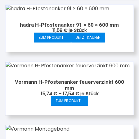
hadra H-Pfostenanker 91 × 60 × 600 mm
11,59
€
je Stück
ZUM PRODUKT...
JETZT KAUFEN
Vormann H-Pfostenanker feuerverzinkt 600
mm
15,74
€
–
17,54
€
je Stück
ZUM PRODUKT...
Dieses
Produkt
weist
mehrere
Varianten