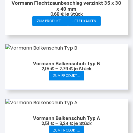
Vormann Flechtzaunbeschlag verzinkt 35 x 30
x 40 mm
0,68
€
je Stück
ZUM PRODUKT...
JETZT KAUFEN
Vormann Balkenschuh Typ B
2,15
€
–
2,79
€
je Stück
ZUM PRODUKT...
Dieses
Produkt
weist
mehrere
Varianten
auf.
Vormann Balkenschuh Typ A
Die
2,51
€
–
3,24
€
je Stück
Optionen
ZUM PRODUKT...