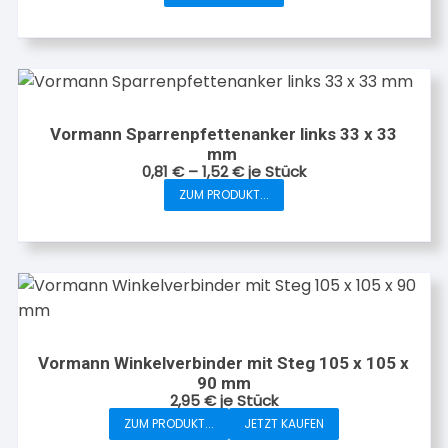
Dieses
können
Produkt
auf
weist
der
mehrere
Produktseite
Varianten
gewählt
auf.
werden
Vormann Sparrenpfettenanker links 33 x 33
Die
mm
Optionen
0,81
€
–
1,52
€
je Stück
können
ZUM PRODUKT...
Dieses
auf
Produkt
der
weist
Produktseite
mehrere
gewählt
Varianten
werden
auf.
Die
Vormann Winkelverbinder mit Steg 105 x 105 x
Optionen
90 mm
können
2,95
€
je Stück
auf
ZUM PRODUKT...
JETZT KAUFEN
der