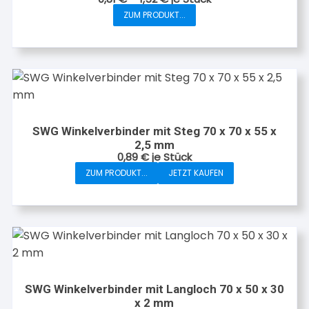
ZUM PRODUKT...
Dieses
Produkt
weist
mehrere
Varianten
auf.
Die
SWG Winkelverbinder mit Steg 70 x 70 x 55 x
Optionen
2,5 mm
können
0,89
€
je Stück
auf
ZUM PRODUKT...
JETZT KAUFEN
der
Produktseite
gewählt
werden
SWG Winkelverbinder mit Langloch 70 x 50 x 30
x 2 mm