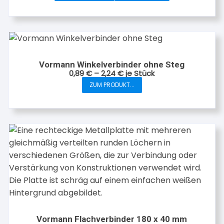
Vormann Winkelverbinder ohne Steg
0,89
€
–
2,24
€
je Stück
ZUM PRODUKT...
Dieses
Produkt
weist
mehrere
Varianten
auf.
Die
Optionen
können
auf
der
Vormann Flachverbinder 180 x 40 mm
Produktseite