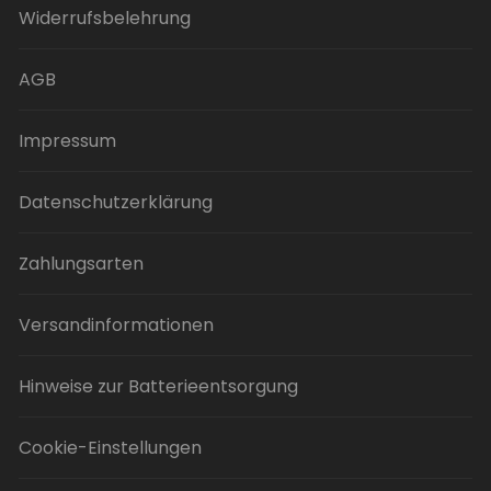
Widerrufsbelehrung
können
auf
der
AGB
Produktseite
gewählt
Impressum
werden
Datenschutzerklärung
Zahlungsarten
Versandinformationen
Hinweise zur Batterieentsorgung
Cookie-Einstellungen