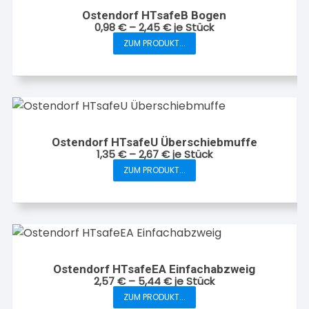
Ostendorf HTsafeB Bogen
0,98
€
–
2,45
€
je Stück
ZUM PRODUKT...
Dieses
Produkt
weist
mehrere
Varianten
auf.
Ostendorf HTsafeU Überschiebmuffe
Die
1,35
€
–
2,67
€
je Stück
Optionen
ZUM PRODUKT...
Dieses
können
Produkt
auf
weist
der
mehrere
Produktseite
Varianten
gewählt
auf.
werden
Ostendorf HTsafeEA Einfachabzweig
Die
2,57
€
–
5,44
€
je Stück
Optionen
ZUM PRODUKT...
Dieses