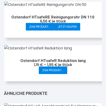
mehrere
Produktseite
Varianten
gewählt
auf.
werden
Ostendorf HTsafeRE Reinigungsrohr DN 110
Die
6,56
€
je Stück
Optionen
ZUM PRODUKT...
JETZT KAUFEN
können
auf
der
Produktseite
gewählt
werden
Ostendorf HTsafeR Reduktion lang
1,19
€
–
1,95
€
je Stück
ZUM PRODUKT...
Dieses
Produkt
weist
mehrere
ÄHNLICHE PRODUKTE
Varianten
auf.