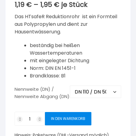
1,19
€
–
1,95
€
je Stück
Das HTsafeR Reduktionrohr ist ein Formteil
aus Polypropylen und dient zur
Hausentwässerung.
beständig bei heißen
Wassertemperaturen
mit eingelegter Dichtung
Norm: DIN EN 1451-1
Brandklasse: B1
Nennweite (DN) /
Nennweite Abgang (DN)
Ostendorf
IN DEN WARENKORB
HTsafeR
Reduktion
Hinweis:
Paketware (DHL-Versand möglich)