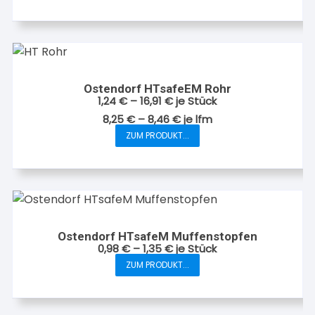
können
Produkt
auf
weist
der
mehrere
Produktseite
Varianten
gewählt
auf.
werden
Ostendorf HTsafeEM Rohr
Die
1,24
€
–
16,91
€
je Stück
Optionen
8,25
€
–
8,46
€
je
lfm
können
ZUM PRODUKT...
Dieses
auf
Produkt
der
weist
Produktseite
mehrere
gewählt
Varianten
werden
auf.
Ostendorf HTsafeM Muffenstopfen
Die
0,98
€
–
1,35
€
je Stück
Optionen
ZUM PRODUKT...
Dieses
können
Produkt
auf
weist
der