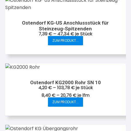
Die
Optionen
können
auf
Ostendorf KG-US Anschlussstück für
Steinzeug-Spitzenden
der
7,39
€
–
47,34
€
je Stück
Produktseite
ZUM PRODUKT...
gewählt
Dieses
werden
Produkt
weist
mehrere
Varianten
auf.
Ostendorf KG2000 Rohr SN 10
Die
4,20
€
–
103,78
€
je Stück
Optionen
8,40
€
–
20,76
€
je
lfm
können
ZUM PRODUKT...
Dieses
auf
Produkt
der
weist
Produktseite
mehrere
gewählt