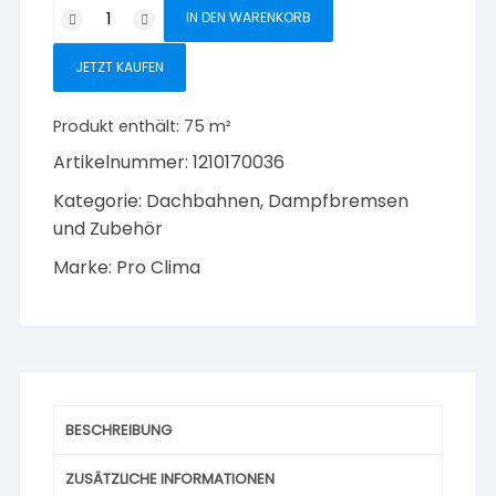
Pro
IN DEN WARENKORB
Clima
Intello
JETZT KAUFEN
Hochleistungs-
Dampfbremse
Produkt enthält: 75
m²
50
Artikelnummer:
1210170036
m
x
Kategorie:
Dachbahnen, Dampfbremsen
1,5
und Zubehör
m
Marke:
Pro Clima
Menge
BESCHREIBUNG
ZUSÄTZLICHE INFORMATIONEN