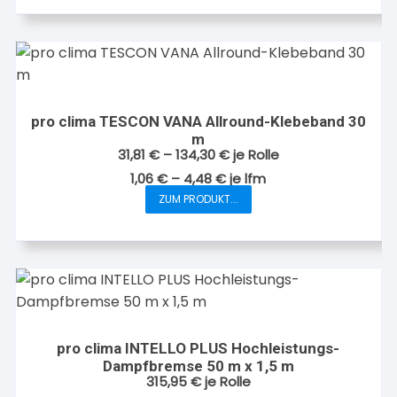
pro clima TESCON VANA Allround-Klebeband 30
m
31,81
€
–
134,30
€
je Rolle
1,06
€
–
4,48
€
je
lfm
ZUM PRODUKT...
Dieses
Produkt
weist
mehrere
Varianten
auf.
Die
pro clima INTELLO PLUS Hochleistungs-
Optionen
Dampfbremse 50 m x 1,5 m
können
315,95
€
je Rolle