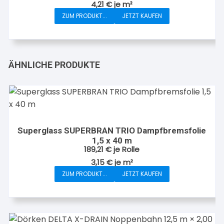
auf
4,21
€
je
m²
der
ZUM PRODUKT...
JETZT KAUFEN
Produktseite
gewählt
werden
ÄHNLICHE PRODUKTE
Superglass SUPERBRAN TRIO Dampfbremsfolie
1,5 x 40 m
189,21
€
je Rolle
3,15
€
je
m²
ZUM PRODUKT...
JETZT KAUFEN