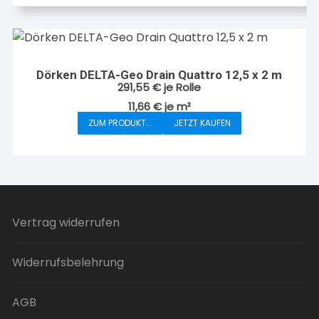
Dörken DELTA-Geo Drain Quattro 12,5 x 2 m
291,55
€
je Rolle
11,66
€
je
m²
ZUM PRODUKT...
JETZT KAUFEN
Vertrag widerrufen
Widerrufsbelehrung
AGB