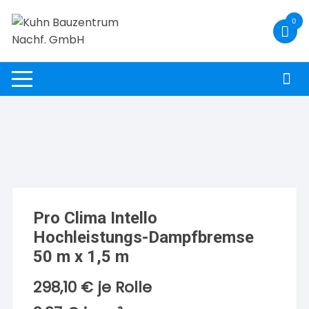
Zum
0
Inhalt
springen
Pro Clima Intello
Hochleistungs-Dampfbremse
50 m x 1,5 m
298,10
€
je Rolle