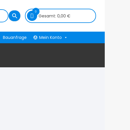
0
Gesamt:
0,00
€
Bauanfrage
Mein Konto