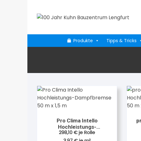
Zum
Inhalt
springen
Produkte
Tipps & Tricks
Pro Clima Intello
p
Hochleistungs-
298,10
€
je Rolle
Dampfbremse 50 m x 1,5
D
m
3,97
€
je
m²