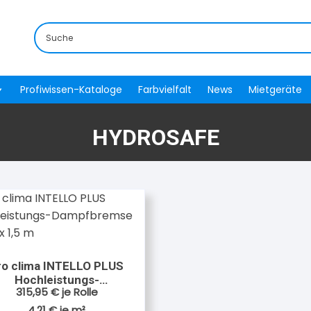
Profiwissen-Kataloge
Farbvielfalt
News
Mietgeräte
HYDROSAFE
ro clima INTELLO PLUS
Hochleistungs-
315,95
€
je Rolle
ampfbremse 50 m x 1,5
m
4,21
€
je
m²