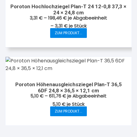
Die
Poroton Hochlochziegel Plan-T 24 12-0,8 37,3 ×
Optionen
24 × 24,8 cm
können
3,31
€
–
198,46
€
je Abgabeeinheit
auf
–
3,31
€
je
Stück
der
ZUM PRODUKT...
Dieses
Produktseite
Produkt
gewählt
weist
werden
mehrere
Varianten
auf.
Die
Poroton Höhenausgleichsziegel Plan-T 36,5
Optionen
6DF 24,8 × 36,5 × 12,1 cm
können
5,10
€
–
611,76
€
je Abgabeeinheit
auf
5,10
€
je
Stück
der
ZUM PRODUKT...
Dieses
Produktseite
Produkt
gewählt
weist
werden
mehrere