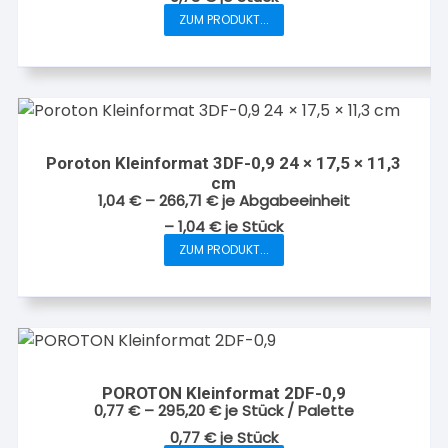
ZUM PRODUKT...
Dieses
Produkt
weist
mehrere
Varianten
auf.
Poroton Kleinformat 3DF-0,9 24 × 17,5 × 11,3
Die
cm
Optionen
1,04
€
–
266,71
€
je Abgabeeinheit
können
–
1,04
€
je
Stück
auf
ZUM PRODUKT...
Dieses
der
Produkt
Produktseite
weist
gewählt
mehrere
werden
Varianten
auf.
POROTON Kleinformat 2DF-0,9
Die
0,77
€
–
295,20
€
je Stück / Palette
Optionen
0,77
€
je
Stück