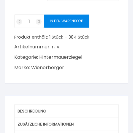
POROTON
IN DEN WARENKORB
Kleinformat
2DF-
Produkt enthält: 1
Stück
– 384
Stück
0,9
Menge
Artikelnummer:
n. v.
Kategorie:
Hintermauerziegel
Marke:
Wienerberger
BESCHREIBUNG
ZUSÄTZLICHE INFORMATIONEN