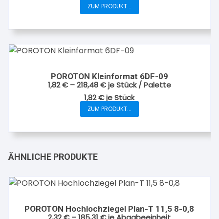
können
ZUM PRODUKT...
Dieses
auf
Produkt
der
weist
Produktseite
mehrere
gewählt
Varianten
werden
auf.
POROTON Kleinformat 6DF-09
Die
1,82
€
–
218,48
€
je Stück / Palette
Optionen
1,82
€
je
Stück
können
ZUM PRODUKT...
Dieses
auf
Produkt
der
weist
Produktseite
mehrere
gewählt
ÄHNLICHE PRODUKTE
Varianten
werden
auf.
Die
Optionen
können
POROTON Hochlochziegel Plan-T 11,5 8-0,8
2,32
€
–
185,31
€
je Abgabeeinheit