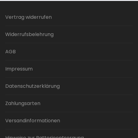
Varianten
auf.
Vertrag widerrufen
Die
Optionen
Widerrufsbelehrung
können
auf
der
AGB
Produktseite
gewählt
Impressum
werden
Datenschutzerklärung
Zahlungsarten
Versandinformationen
Hinweise zur Batterieentsorgung