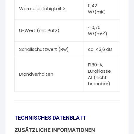
0,42
Wärmeleitfähigkeit λ
W/(mK)
≤ 0,70
U-Wert (mit Putz)
W/(m²K)
Schallschutzwert (Rw)
ca. 43,6 dB
F180-A,
Euroklasse
Brandverhalten
A1 (nicht
brennbar)
TECHNISCHES DATENBLATT
ZUSÄTZLICHE INFORMATIONEN