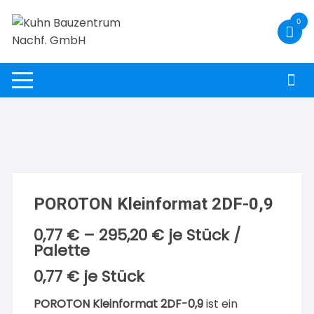
Zum
0
Inhalt
springen
POROTON Kleinformat 2DF-0,9
0,77
€
–
295,20
€
je Stück /
Palette
0,77
€
je
Stück
POROTON Kleinformat 2DF-0,9
ist ein