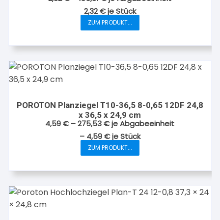
auf
2,32
€
je
Stück
der
ZUM PRODUKT...
Produktseite
Dieses
gewählt
Produkt
werden
weist
mehrere
Varianten
auf.
Die
POROTON Planziegel T10-36,5 8-0,65 12DF 24,8
Optionen
x 36,5 x 24,9 cm
können
4,59
€
–
275,53
€
je Abgabeeinheit
auf
–
4,59
€
je
Stück
der
ZUM PRODUKT...
Dieses
Produktseite
Produkt
gewählt
weist
werden
mehrere
Varianten
auf.