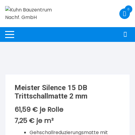
Zum
0
Inhalt
springen
Meister Silence 15 DB
Trittschallmatte 2 mm
61,59
€
je Rolle
7,25
€
je
m²
Gehschallreduzierungsmatte mit