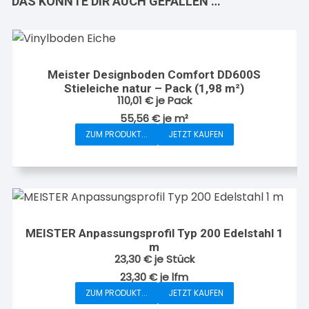
DAS KÖNNTE DIR AUCH GEFALLEN …
Meister Designboden Comfort DD600S
Stieleiche natur – Pack (1,98 m²)
110,01
€
je Pack
55,56
€
je
m²
ZUM PRODUKT...
JETZT KAUFEN
MEISTER Anpassungsprofil Typ 200 Edelstahl 1
m
23,30
€
je Stück
23,30
€
je
lfm
ZUM PRODUKT...
JETZT KAUFEN