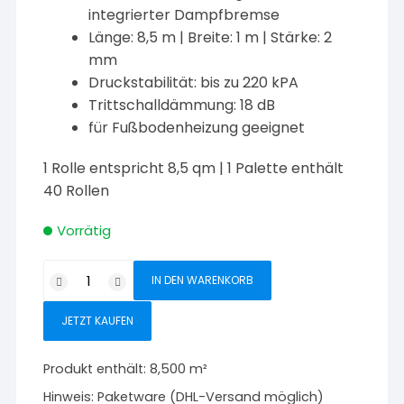
integrierter Dampfbremse
Länge: 8,5 m | Breite: 1 m | Stärke: 2
mm
Druckstabilität: bis zu 220 kPA
Trittschalldämmung: 18 dB
für Fußbodenheizung geeignet
1 Rolle entspricht 8,5 qm | 1 Palette enthält
40 Rollen
Vorrätig
Meister
IN DEN WARENKORB
Silence
15
JETZT KAUFEN
DB
Trittschallmatte
Produkt enthält: 8,500
m²
2
Hinweis:
Paketware (DHL-Versand möglich)
mm