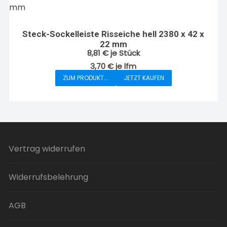
Steck-Sockelleiste Risseiche hell 2380 x 42 x
22 mm
8,81
€
je Stück
3,70
€
je
lfm
ZUM PRODUKT...
JETZT KAUFEN
Vertrag widerrufen
Widerrufsbelehrung
AGB