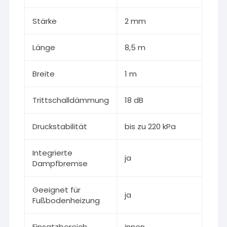
Stärke
2 mm
Länge
8,5 m
Breite
1 m
Trittschalldämmung
18 dB
Druckstabilität
bis zu 220 kPa
Integrierte
ja
Dampfbremse
Geeignet für
ja
Fußbodenheizung
Einsatzbereich
innen