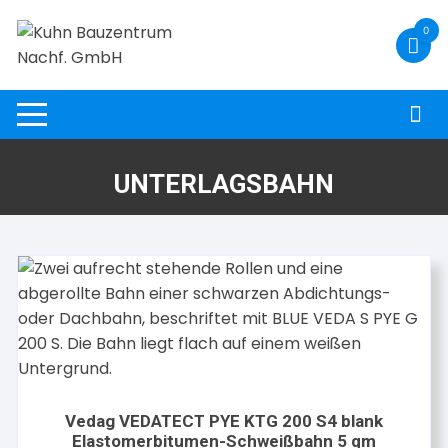
Zum
0
Inhalt
springen
UNTERLAGSBAHN
Vedag VEDATECT PYE KTG 200 S4 blank
Elastomerbitumen-Schweißbahn 5 qm