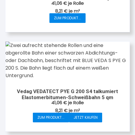
41,06
€
je Rolle
8,21
€
je
m²
ZUM PRODUKT...
Vedag VEDATECT PYE G 200 S4 talkumiert
Elastomerbitumen-Schweißbahn 5 qm
41,06
€
je Rolle
8,21
€
je
m²
ZUM PRODUKT...
JETZT KAUFEN