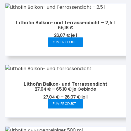
Lithofin Balkon- und Terrassendicht – 2,5 l
65,18
€
26,07
€
je
l
ZUM PRODUKT...
Lithofin Balkon- und Terrassendicht
27,04
€
–
65,18
€
je Gebinde
27,04
€
–
26,07
€
je
l
ZUM PRODUKT...
Dieses
Produkt
weist
mehrere