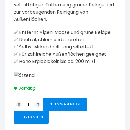
selbsttätigen Entfernung grüner Beläge und
zur vorbeugenden Reinigung von
Außenflächen.
✅ Entfernt Algen, Moose und grüne Beläge
✅ Neutral, chlor- und säurefrei
✅ Selbstwirkend mit Langzeiteffekt
✅ Für zahlreiche Außenflächen geeignet
✅ Hohe Ergiebigkeit bis ca. 200 m²/l
Vorrätig
Lithofin
IN DEN WARENKORB
ALLEX
Grünbelagentferner
JETZT KAUFEN
1
l