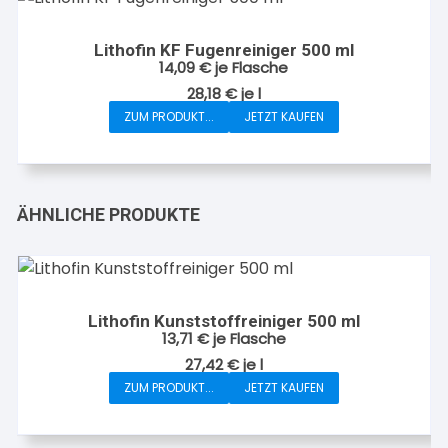
Varianten
auf.
Lithofin KF Fugenreiniger 500 ml
Die
14,09
€
je Flasche
Optionen
28,18
€
je
l
können
ZUM PRODUKT...
JETZT KAUFEN
auf
der
Produktseite
gewählt
ÄHNLICHE PRODUKTE
werden
Lithofin Kunststoffreiniger 500 ml
13,71
€
je Flasche
27,42
€
je
l
ZUM PRODUKT...
JETZT KAUFEN