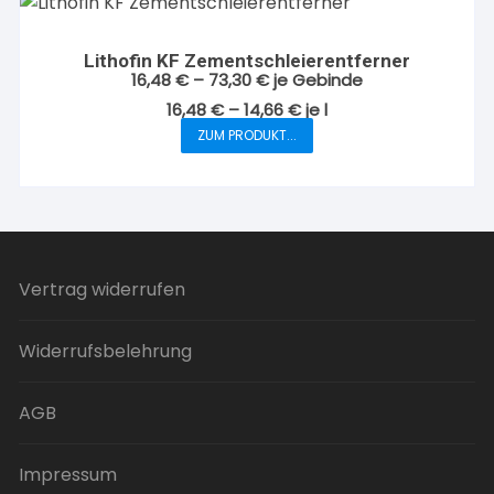
Varianten
auf.
Lithofin KF Zementschleierentferner
Die
16,48
€
–
73,30
€
je Gebinde
Optionen
16,48
€
–
14,66
€
je
l
können
ZUM PRODUKT...
Dieses
auf
Produkt
der
weist
Produktseite
mehrere
gewählt
Varianten
werden
auf.
Vertrag widerrufen
Die
Optionen
Widerrufsbelehrung
können
auf
der
AGB
Produktseite
gewählt
Impressum
werden