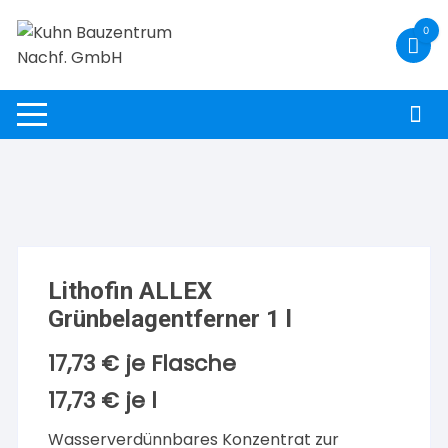
Zum
0
Inhalt
springen
Lithofin ALLEX
Grünbelagentferner 1 l
17,73
€
je Flasche
17,73
€
je
l
Wasserverdünnbares Konzentrat zur