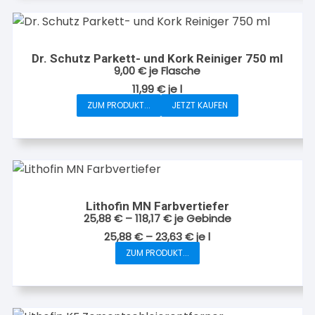
Dr. Schutz Parkett- und Kork Reiniger 750 ml
9,00
€
je Flasche
11,99
€
je
l
ZUM PRODUKT...
JETZT KAUFEN
Lithofin MN Farbvertiefer
25,88
€
–
118,17
€
je Gebinde
25,88
€
–
23,63
€
je
l
ZUM PRODUKT...
Dieses
Produkt
weist
mehrere