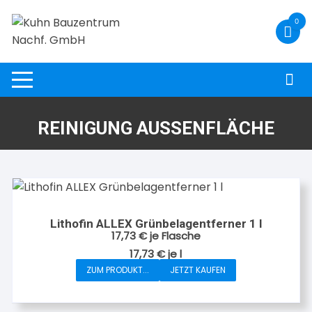
Zum
0
Inhalt
springen
REINIGUNG AUSSENFLÄCHE
Lithofin ALLEX Grünbelagentferner 1 l
17,73
€
je Flasche
17,73
€
je
l
ZUM PRODUKT...
JETZT KAUFEN