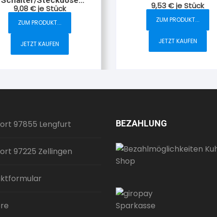
Schalter/Steckdose
9,53
€
je Stück
2-fach senkrecht AP I
9,08
€
je Stück
ombination AP-FR IP44
grau
arktisweiß
ZUM PRODUKT...
ZUM PRODUKT...
JETZT KAUFEN
JETZT KAUFEN
BEZAHLUNG
ort 97855 Lengfurt
ort 97225 Zellingen
ktformular
ere