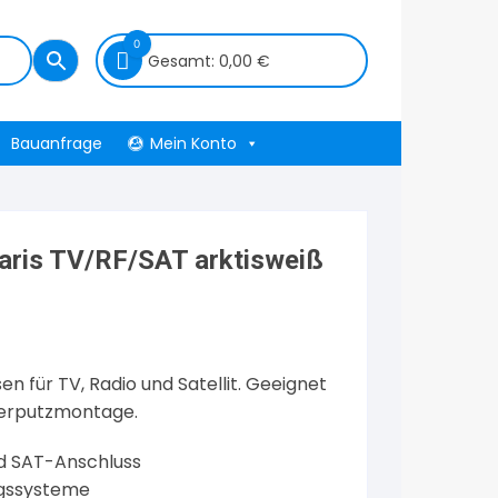
0
Gesamt:
0,00
€
Bauanfrage
Mein Konto
ris TV/RF/SAT arktisweiß
 für TV, Radio und Satellit. Geeignet
terputzmontage.
d SAT-Anschluss
ngssysteme