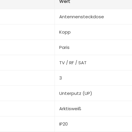
Wert
Antennensteckdose
Kopp
Paris
TV / RF / SAT
3
Unterputz (UP)
Arktisweiß
IP20