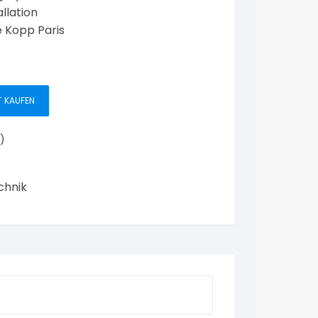
llation
e Kopp Paris
T KAUFEN
)
chnik