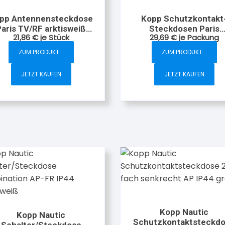
pp Antennensteckdose
Kopp Schutzkontakt
Paris TV/RF arktisweiß
Steckdosen Paris
21,86
€
je Stück
29,69
€
je Packung
Unterputz
arktisweiß 6 Stück
ZUM PRODUKT...
ZUM PRODUKT...
JETZT KAUFEN
JETZT KAUFEN
Kopp Nautic
Kopp Nautic
Schutzkontaktsteckd