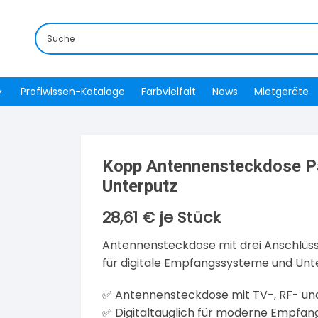
Profiwissen-Kataloge
Farbvielfalt
News
Mietgeräte
Kopp Antennensteckdose Pa
Unterputz
28,61
€
je Stück
Antennensteckdose mit drei Anschlüssen
für digitale Empfangssysteme und Un
✅ Antennensteckdose mit TV-, RF- un
✅ Digitaltauglich für moderne Empfa