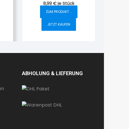
8,99
€
je Stück
P44
Kombination AP-FR IP44
grau
ZUM PRODUKT...
JETZT KAUFEN
ABHOLUNG & LIEFERUNG