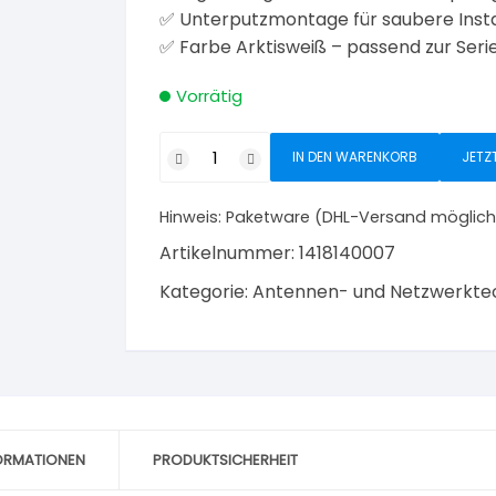
✅ Unterputzmontage für saubere Insta
✅ Farbe Arktisweiß – passend zur Seri
Vorrätig
Kopp
IN DEN WARENKORB
JETZ
Antennensteckdose
Paris
Hinweis:
Paketware (DHL-Versand möglich
TV/RF/SAT
arktisweiß
Artikelnummer:
1418140007
Unterputz
Kategorie:
Antennen- und Netzwerkte
Menge
FORMATIONEN
PRODUKTSICHERHEIT