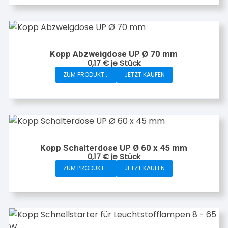
weist
mehrere
Varianten
auf.
Kopp Abzweigdose UP Ø 70 mm
Die
0,17
€
je Stück
Optionen
ZUM PRODUKT...
JETZT KAUFEN
können
auf
der
Produktseite
gewählt
werden
Kopp Schalterdose UP Ø 60 x 45 mm
0,17
€
je Stück
ZUM PRODUKT...
JETZT KAUFEN