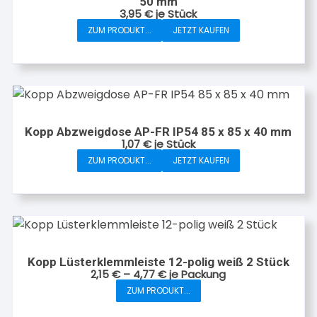
50 mm
3,95
€
je Stück
ZUM PRODUKT...
JETZT KAUFEN
Kopp Abzweigdose AP-FR IP54 85 x 85 x 40 mm
1,07
€
je Stück
ZUM PRODUKT...
JETZT KAUFEN
Kopp Lüsterklemmleiste 12-polig weiß 2 Stück
2,15
€
–
4,77
€
je Packung
ZUM PRODUKT...
Dieses
Produkt