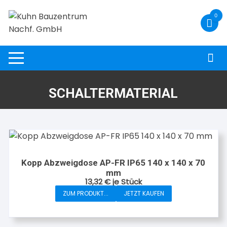
Zum
0
Inhalt
springen
SCHALTERMATERIAL
Kopp Abzweigdose AP-FR IP65 140 x 140 x 70
mm
13,32
€
je Stück
ZUM PRODUKT...
JETZT KAUFEN