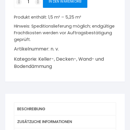
IN DEN WARENKORB
Perimeter-
Dämmplatte
Produkt enthält: 1,5
m²
– 5,25
m²
5
in
Hinweis:
Speditionslieferung möglich; endgültige
1
Frachtkosten werden vor Auftragsbestätigung
stumpf
geprüft.
1250
Artikelnummer:
n. v.
x
Kategorie:
Keller-, Decken-, Wand- und
600
Bodendämmung
mm
Menge
BESCHREIBUNG
ZUSÄTZLICHE INFORMATIONEN