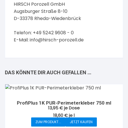
HIRSCH Porozell GmbH
Augsburger Straße 8-10
D-33378 Rheda-Wiedenbrück
Telefon: +49 5242 9608 - 0
E-Mail:
info@hirsch-porozell.de
DAS KÖNNTE DIR AUCH GEFALLEN …
ProfiPlus 1K PUR-Perimeterkleber 750 ml
13,95
€
je Dose
18,60
€
je
l
ZUM PRODUKT...
JETZT KAUFEN