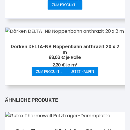
der
ZUM PRODUKT...
Dieses
Produktseite
Produkt
gewählt
weist
werden
mehrere
Varianten
auf.
Dörken DELTA-NB Noppenbahn anthrazit 20 x 2
Die
m
Optionen
88,06
€
je Rolle
können
2,20
€
je
m²
auf
ZUM PRODUKT...
JETZT KAUFEN
der
Produktseite
gewählt
werden
ÄHNLICHE PRODUKTE