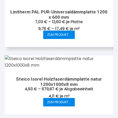
auf.
Die
Linitherm PAL PUR-Universaldämmplatte 1200
Optionen
x 600 mm
können
7,03
€
–
12,60
€
je Platte
auf
9,76
€
–
17,49
€
je
m²
der
ZUM PRODUKT...
Dieses
Produktseite
Produkt
gewählt
weist
werden
mehrere
Varianten
auf.
Die
Steico Isorel Holzfaserdämmplatte natur
Optionen
1200x1000x8 mm
können
4,93
€
–
679,87
€
je Abgabeeinheit
auf
4,11
€
je
m²
der
ZUM PRODUKT...
Dieses
Produktseite
Produkt
gewählt
weist