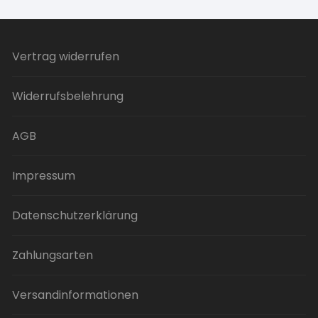
werden
mehrere
Varianten
auf.
Vertrag widerrufen
Die
Optionen
Widerrufsbelehrung
können
auf
der
AGB
Produktseite
gewählt
Impressum
werden
Datenschutzerklärung
Zahlungsarten
Versandinformationen