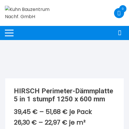
Zum
0
Inhalt
springen
HIRSCH Perimeter-Dämmplatte
5 in 1 stumpf 1250 x 600 mm
39,45
€
–
51,68
€
je Pack
26,30
€
–
22,97
€
je
m²