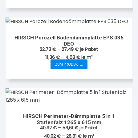
HIRSCH Porozell Bodendämmplatte EPS 035
DEO
22,73
€
–
27,49
€
je Paket
11,36
€
–
4,58
€
je
m²
ZUM PRODUKT...
Dieses
Produkt
weist
mehrere
Varianten
auf.
Die
HIRSCH Perimeter-Dämmplatte 5 in 1
Optionen
Stufenfalz 1265 x 615 mm
können
40,92
€
–
53,61
€
je Paket
auf
40,92
€
–
26,81
€
je
m²