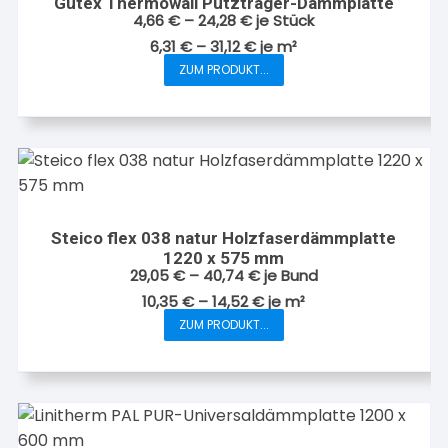
Gutex Thermowall Putzträger-Dämmplatte
4,66
€
–
24,28
€
je Stück
6,31
€
–
31,12
€
je
m²
ZUM PRODUKT...
Dieses
Produkt
weist
mehrere
Varianten
auf.
Die
Steico flex 038 natur Holzfaserdämmplatte
Optionen
1220 x 575 mm
können
29,05
€
–
40,74
€
je Bund
auf
10,35
€
–
14,52
€
je
m²
der
ZUM PRODUKT...
Dieses
Produktseite
Produkt
gewählt
weist
werden
mehrere
Varianten