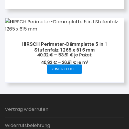
Produkt
weist
mehrere
Varianten
auf.
Die
HIRSCH Perimeter-Dämmplatte 5 in 1
Optionen
Stufenfalz 1265 x 615 mm
können
40,92
€
–
53,61
€
je Paket
auf
40,92
€
–
26,81
€
je
m²
der
ZUM PRODUKT...
Dieses
Produktseite
Produkt
gewählt
weist
werden
mehrere
Varianten
auf.
Vertrag widerrufen
Die
Optionen
Widerrufsbelehrung
können