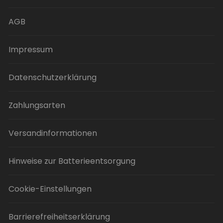
auf
der
AGB
Produktseite
gewählt
Impressum
werden
Datenschutzerklärung
Zahlungsarten
Versandinformationen
Hinweise zur Batterieentsorgung
Cookie-Einstellungen
Barrierefreiheitserklärung