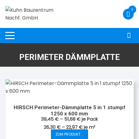
Zum
0
Inhalt
springen
PERIMETER DÄMMPLATTE
HIRSCH Perimeter-Dämmplatte 5 in 1 stumpf
1250 x 600 mm
39,45
€
–
51,68
€
je Pack
26,30
€
–
22,97
€
je
m²
ZUM PRODUKT...
Dieses