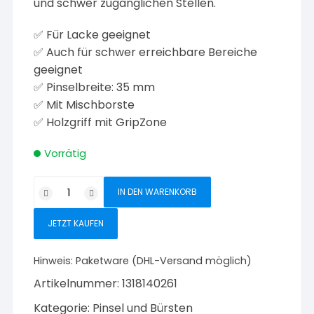
und schwer zugänglichen Stellen.
✅ Für Lacke geeignet
✅ Auch für schwer erreichbare Bereiche
geeignet
✅ Pinselbreite: 35 mm
✅ Mit Mischborste
✅ Holzgriff mit GripZone
Vorrätig
Color-
IN DEN WARENKORB
Expert
Lackier-
JETZT KAUFEN
Eckenpinsel
UniStar
Hinweis:
Paketware (DHL-Versand möglich)
35
Artikelnummer:
1318140261
mm
Menge
Kategorie:
Pinsel und Bürsten