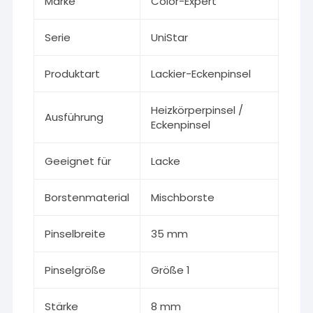
Marke
Color-Expert
Serie
UniStar
Produktart
Lackier-Eckenpinsel
Heizkörperpinsel /
Ausführung
Eckenpinsel
Geeignet für
Lacke
Borstenmaterial
Mischborste
Pinselbreite
35 mm
Pinselgröße
Größe 1
Stärke
8 mm