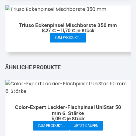
Triuso Eckenpinsel Mischborste 350 mm
8,27
€
–
11,70
€
je Stück
ZUM PRODUKT...
Dieses
Produkt
weist
mehrere
ÄHNLICHE PRODUKTE
Varianten
auf.
Die
Optionen
können
auf
Color-Expert Lackier-Flachpinsel UniStar 50
mm 6. Stärke
der
5,09
€
je Stück
Produktseite
ZUM PRODUKT...
JETZT KAUFEN
gewählt
werden