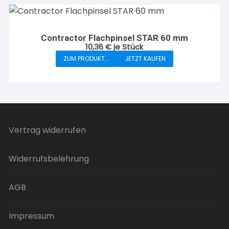
mehrere
Varianten
auf.
Contractor Flachpinsel STAR 60 mm
Die
10,36
€
je Stück
Optionen
ZUM PRODUKT...
JETZT KAUFEN
können
auf
der
Produktseite
gewählt
werden
Vertrag widerrufen
Widerrufsbelehrung
AGB
Impressum