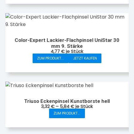
Color-Expert Lackier-Flachpinsel UniStar 30
mm 9. Stärke
4,77
€
je Stück
ZUM PRODUKT...
JETZT KAUFEN
Triuso Eckenpinsel Kunstborste hell
3,32
€
–
5,84
€
je Stück
ZUM PRODUKT...
Dieses
Produkt
weist