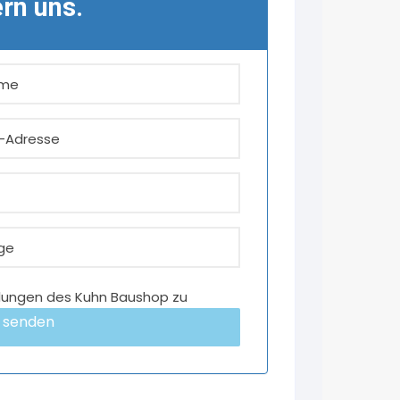
n uns.
lungen des Kuhn Baushop zu
 senden