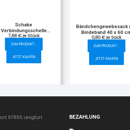
Schake
Bändchengewebesack 
Verbindungsschelle
Bindeband 40 x 60 c
7,68
€
je Stück
Bauzaun
0,80
€
je Sack
ZUM PRODUKT...
ZUM PRODUKT...
JETZT KAUFEN
JETZT KAUFEN
BEZAHLUNG
ort 97855 Lengfurt