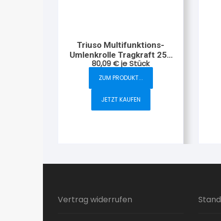
Triuso Multifunktions-
Umlenkrolle Tragkraft 250
80,09
€
je Stück
kg
ZUM PRODUKT...
JETZT KAUFEN
Vertrag widerrufen
Stand