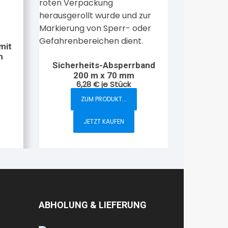
mit
m
Sicherheits-Absperrband
200 m x 70 mm
6,28
€
je Stück
ZUM PRODUKT...
JETZT KAUFEN
ABHOLUNG & LIEFERUNG