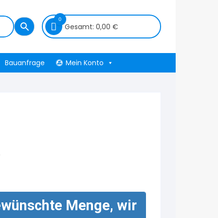
0
Gesamt:
0,00
€
Bauanfrage
Mein Konto
e
ewünschte Menge, wir