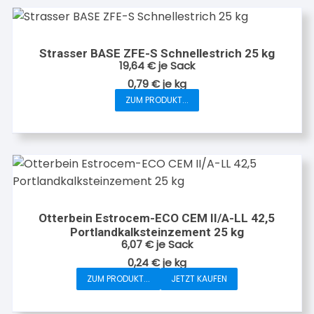
gewählt
werden
Strasser BASE ZFE-S Schnellestrich 25 kg
19,64
€
je Sack
0,79
€
je
kg
ZUM PRODUKT...
Otterbein Estrocem-ECO CEM II/A-LL 42,5
Portlandkalksteinzement 25 kg
6,07
€
je Sack
0,24
€
je
kg
ZUM PRODUKT...
JETZT KAUFEN