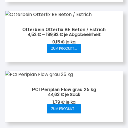
Otterbein Otterfix BE Beton / Estrich
4,52
€
–
189,92
€
je Abgabeeinheit
0,15
€
je
kg
ZUM PRODUKT...
Dieses
Produkt
weist
mehrere
Varianten
auf.
PCI Periplan Flow grau 25 kg
Die
44,63
€
je Sack
Optionen
1,79
€
je
kg
können
ZUM PRODUKT...
auf
der
Produktseite