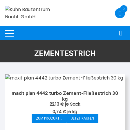
Zum
0
Inhalt
springen
ZEMENTESTRICH
maxit plan 4442 turbo Zement-Fließestrich 30
kg
22,13
€
je Sack
0,74
€
je
kg
ZUM PRODUKT...
JETZT KAUFEN