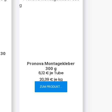
330
Pronova Montagekleber
300 g
6,12
€
je Tube
20,39
€
je
kg
ZUM PRODUKT...