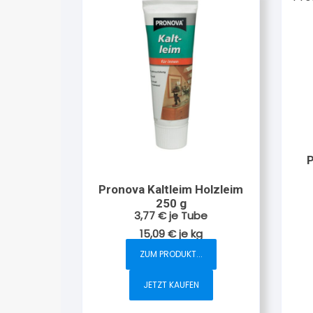
P
Pronova Kaltleim Holzleim
250 g
3,77
€
je Tube
15,09
€
je
kg
ZUM PRODUKT...
JETZT KAUFEN