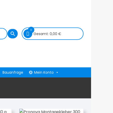
0
Gesamt:
0,00
€
Bauanfrage
Mein Konto