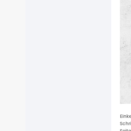
Eink
Schr
Seit