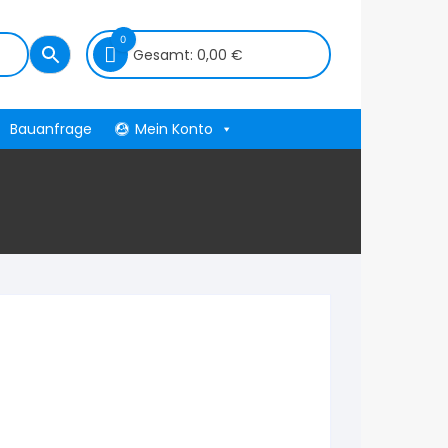
0
Gesamt:
0,00
€
Bauanfrage
Mein Konto