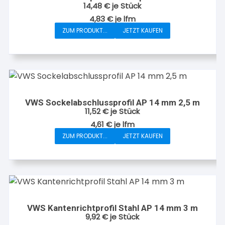
14,48
€
je Stück
4,83
€
je
lfm
ZUM PRODUKT...
JETZT KAUFEN
VWS Sockelabschlussprofil AP 14 mm 2,5 m
11,52
€
je Stück
4,61
€
je
lfm
ZUM PRODUKT...
JETZT KAUFEN
VWS Kantenrichtprofil Stahl AP 14 mm 3 m
9,92
€
je Stück