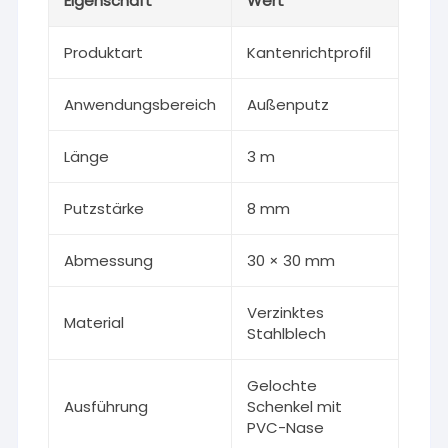
Eigenschaft
Wert
Produktart
Kantenrichtprofil
Anwendungsbereich
Außenputz
Länge
3 m
Putzstärke
8 mm
Abmessung
30 × 30 mm
Verzinktes
Material
Stahlblech
Gelochte
Ausführung
Schenkel mit
PVC-Nase