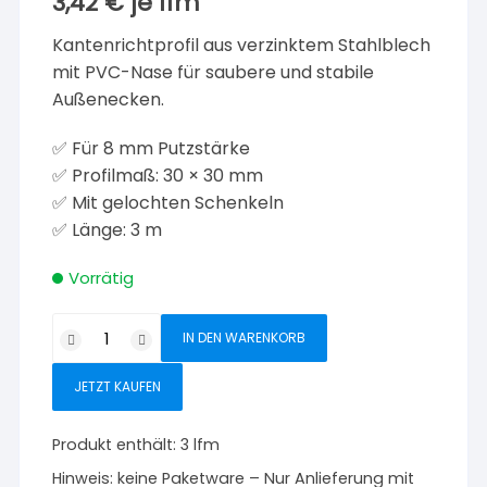
3,42
€
je
lfm
Kantenrichtprofil aus verzinktem Stahlblech
mit PVC-Nase für saubere und stabile
Außenecken.
✅ Für 8 mm Putzstärke
✅ Profilmaß: 30 × 30 mm
✅ Mit gelochten Schenkeln
✅ Länge: 3 m
Vorrätig
VWS
IN DEN WARENKORB
Kantenrichtprofil
Außenputz
JETZT KAUFEN
8
mm
Produkt enthält: 3
lfm
3
Hinweis:
keine Paketware – Nur Anlieferung mit
m