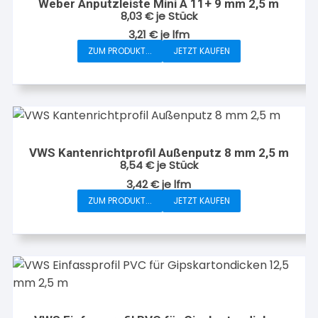
können
Weber Anputzleiste Mini A 11+ 9 mm 2,5 m
8,03
€
je Stück
auf
3,21
€
je
lfm
der
ZUM PRODUKT...
JETZT KAUFEN
Produktseite
gewählt
werden
VWS Kantenrichtprofil Außenputz 8 mm 2,5 m
8,54
€
je Stück
3,42
€
je
lfm
ZUM PRODUKT...
JETZT KAUFEN