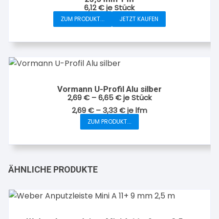
6,12
€
je Stück
ZUM PRODUKT...
JETZT KAUFEN
Vormann U-Profil Alu silber
2,69
€
–
6,65
€
je Stück
2,69
€
–
3,33
€
je
lfm
ZUM PRODUKT...
Dieses
Produkt
weist
mehrere
ÄHNLICHE PRODUKTE
Varianten
auf.
Die
Optionen