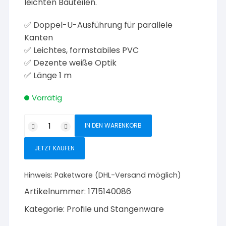
leichten Bauteilen.
✅ Doppel-U-Ausführung für parallele
Kanten
✅ Leichtes, formstabiles PVC
✅ Dezente weiße Optik
✅ Länge 1 m
Vorrätig
Vormann
IN DEN WARENKORB
Doppel-
U-
JETZT KAUFEN
Profil
PVC
Hinweis:
Paketware (DHL-Versand möglich)
weiß
Artikelnummer:
1715140086
6
×
Kategorie:
Profile und Stangenware
6