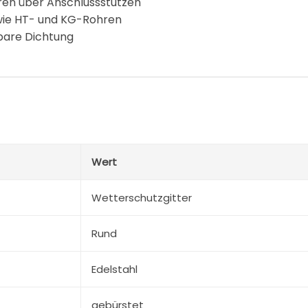
ren über Anschlussstutzen
wie HT- und KG-Rohren
bare Dichtung
Wert
Wetterschutzgitter
Rund
Edelstahl
gebürstet