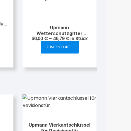
lu
Upmann
Wetterschutzgitter
36,00
€
–
46,79
€
je Stück
Edelstahl gebürstet
ZUM PRODUKT...
Dieses
Produkt
weist
mehrere
Varianten
auf.
Die
Optionen
können
auf
der
Upmann Vierkantschlüssel
Produktseite
für Revisionstür