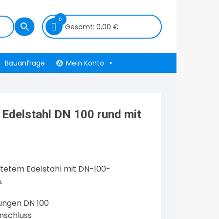
0
Gesamt:
0,00
€
Bauanfrage
Mein Konto
Edelstahl DN 100 rund mit
tetem Edelstahl mit DN-100-
.
nungen DN 100
nschluss