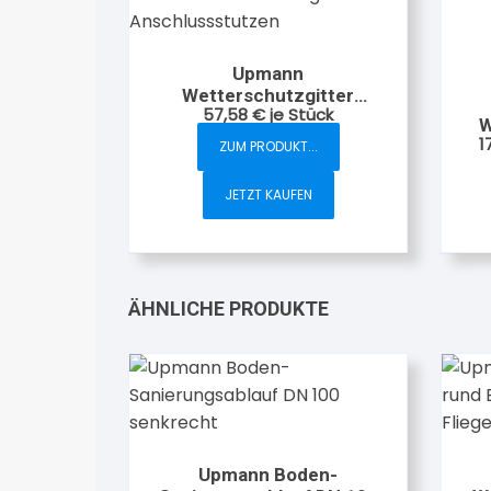
Upmann
Wetterschutzgitter
57,58
€
je Stück
Edelstahl DN 100 eckig mit
W
Anschlussstutzen
1
ZUM PRODUKT...
JETZT KAUFEN
ÄHNLICHE PRODUKTE
Upmann Boden-