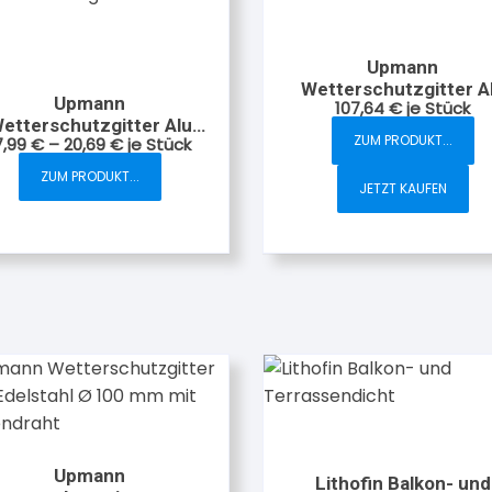
Upmann
Wetterschutzgitter A
Upmann
107,64
€
je Stück
silber 20 × 20 cm
etterschutzgitter Alu
ZUM PRODUKT...
7,99
€
–
20,69
€
je Stück
weiß mit Fliegendraht
ZUM PRODUKT...
Dieses
JETZT KAUFEN
Produkt
weist
mehrere
Varianten
auf.
Die
Optionen
können
auf
der
Upmann
Produktseite
Lithofin Balkon- und