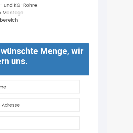
T- und KG-Rohre
he Montage
nbereich
ewünschte Menge, wir
n uns.