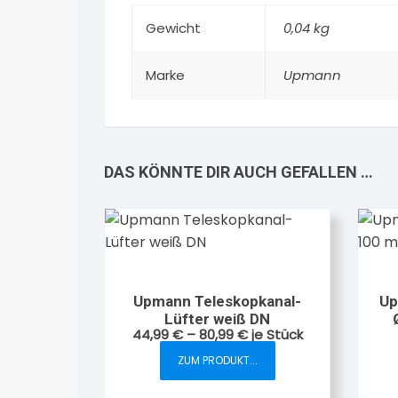
Gewicht
0,04 kg
Marke
Upmann
DAS KÖNNTE DIR AUCH GEFALLEN …
Upmann Teleskopkanal-
Up
Lüfter weiß DN
44,99
€
–
80,99
€
je Stück
ZUM PRODUKT...
Dieses
Produkt