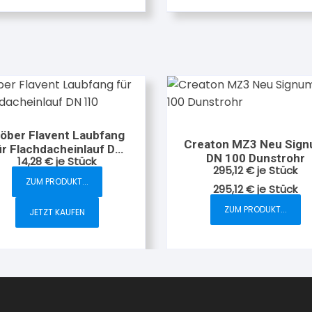
weist
mehrere
Varianten
auf.
Die
Optionen
können
auf
löber Flavent Laubfang
Creaton MZ3 Neu Sig
der
ür Flachdacheinlauf DN
DN 100 Dunstrohr
14,28
€
je Stück
110
Produktsei
295,12
€
je Stück
gewählt
ZUM PRODUKT...
295,12
€
je
Stück
werden
ZUM PRODUKT...
JETZT KAUFEN