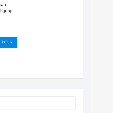
ten
tigung
T KAUFEN