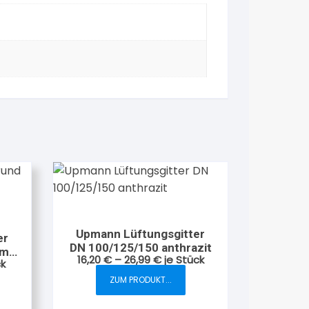
Upmann Lüftungsgitter
er
DN 100/125/150 anthrazit
mit
16,20
€
–
26,99
€
je Stück
ck
ZUM PRODUKT...
Dieses
Produkt