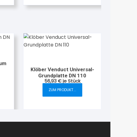
weist
mehrere
Varianten
auf.
Die
Optionen
können
auf
der
num
Klöber Venduct Universal-
Produktseite
te
Grundplatte DN 110
gewählt
56,93
€
je Stück
werden
ZUM PRODUKT...
Dieses
Produkt
weist
mehrere
Varianten
auf.