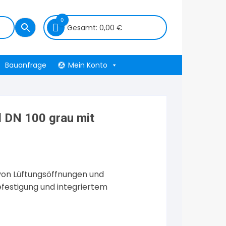
0
Gesamt:
0,00
€
Bauanfrage
Mein Konto
 DN 100 grau mit
von Lüftungsöffnungen und
efestigung und integriertem