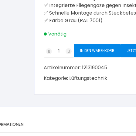
✅ Integrierte Fliegengaze gegen Insek
✅ Schnelle Montage durch Steckbefes
✅ Farbe Grau (RAL 7001)
Vorrätig
Upmann
IN DEN WARENKORB
JETZ
Lüftungsgitter
rund
Artikelnummer:
1213190045
DN
100
Kategorie:
Lüftungstechnik
grau
mit
Fliegengaze
Menge
FORMATIONEN