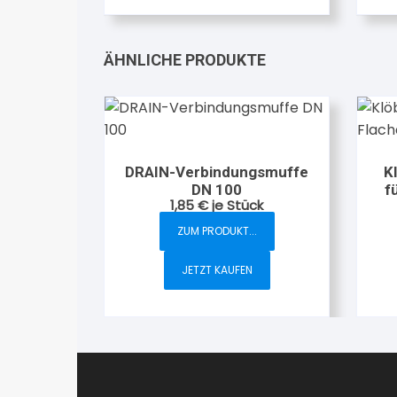
weist
mehrere
Varianten
ÄHNLICHE PRODUKTE
auf.
Die
Optionen
können
auf
DRAIN-Verbindungsmuffe
K
der
DN 100
f
1,85
€
je Stück
Produktseite
gewählt
ZUM PRODUKT...
werden
JETZT KAUFEN