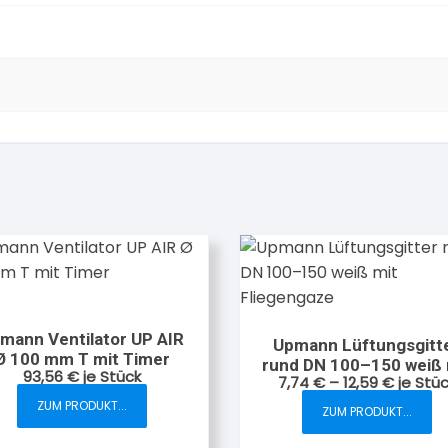
mann Ventilator UP AIR
Upmann Lüftungsgitt
Ø 100 mm T mit Timer
rund DN 100–150 weiß 
93,56
€
je Stück
7,74
€
–
12,59
€
je Stü
Fliegengaze
ZUM PRODUKT...
ZUM PRODUKT...
Dieses
Produkt