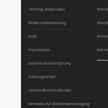
Die
Vertrag widerrufen
Stand
Optionen
können
auf
Widerrufsbelehrung
Stand
der
Produktseite
AGB
Konta
gewählt
werden
Impressum
Karri
Datenschutzerklärung
Zahlungsarten
Versandinformationen
Hinweise zur Batterieentsorgung