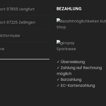
Die
BEZAHLUNG
ort 97855 Lengfurt
Optionen
können
auf
ort 97225 Zellingen
der
Produktseite
ktformular
gewählt
werden
ere
✓ Überweisung
✓ Zahlung auf Rechnung
möglich
✓ Barzahlung
✓ EC-Kartenzahlung