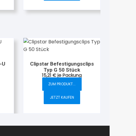
-U
Clipstar Befestigungsclips
Typ G 50 Stück
15,21
€
je Packung
ZUM PRODUKT...
JETZT KAUFEN