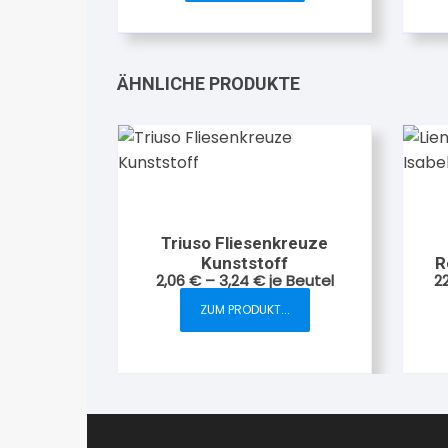
ÄHNLICHE PRODUKTE
Triuso Fliesenkreuze
Kunststoff
R
2,06
€
–
3,24
€
je Beutel
2
ZUM PRODUKT...
Dieses
Produkt
weist
mehrere
Varianten
auf.