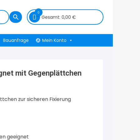
0
Gesamt:
0,00
€
Bauanfrage
Mein Konto
gnet mit Gegenplättchen
tchen zur sicheren Fixierung
en geeignet