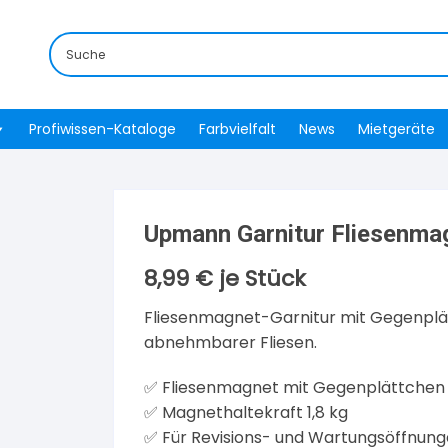
Profiwissen-Kataloge
Farbvielfalt
News
Mietgeräte
Upmann Garnitur Fliesenma
8,99
€
je Stück
Fliesenmagnet-Garnitur mit Gegenplät
abnehmbarer Fliesen.
✅ Fliesenmagnet mit Gegenplättchen
✅ Magnethaltekraft 1,8 kg
✅ Für Revisions- und Wartungsöffnung