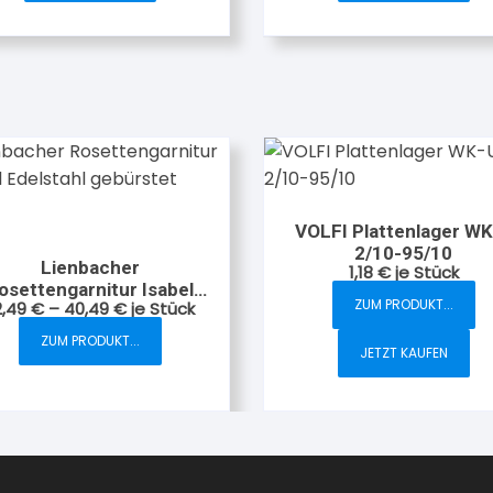
VOLFI Plattenlager WK
2/10-95/10
Lienbacher
1,18
€
je Stück
osettengarnitur Isabel
ZUM PRODUKT...
2,49
€
–
40,49
€
je Stück
Edelstahl gebürstet
ZUM PRODUKT...
Dieses
JETZT KAUFEN
Produkt
weist
mehrere
Varianten
auf.