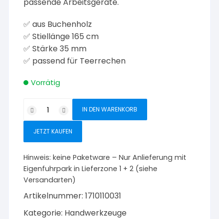
passende Arbeitsgeräte.
✅ aus Buchenholz
✅ Stiellänge 165 cm
✅ Stärke 35 mm
✅ passend für Teerrechen
Vorrätig
Triuso
IN DEN WARENKORB
Teerrechenstiel
Buche
JETZT KAUFEN
165
cm
Hinweis:
keine Paketware – Nur Anlieferung mit
Menge
Eigenfuhrpark in Lieferzone 1 + 2 (siehe
Versandarten)
Artikelnummer:
1710110031
Kategorie:
Handwerkzeuge