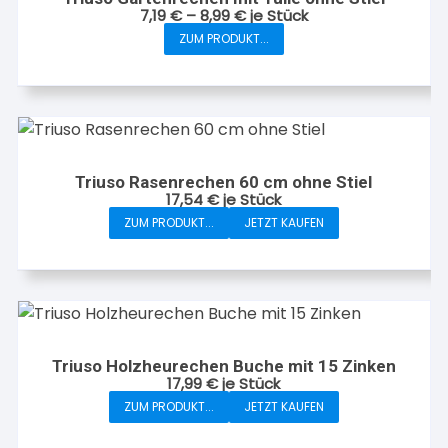
7,19
€
–
8,99
€
je Stück
ZUM PRODUKT...
Dieses
Produkt
weist
mehrere
Varianten
auf.
Triuso Rasenrechen 60 cm ohne Stiel
Die
17,54
€
je Stück
Optionen
ZUM PRODUKT...
JETZT KAUFEN
können
auf
der
Produktseite
gewählt
werden
Triuso Holzheurechen Buche mit 15 Zinken
17,99
€
je Stück
ZUM PRODUKT...
JETZT KAUFEN