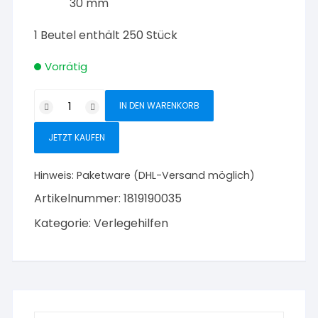
30 mm
1 Beutel enthält 250 Stück
Vorrätig
Triuso
IN DEN WARENKORB
Fliesenkeile
Kunststoff
JETZT KAUFEN
250
Stück
Hinweis:
Paketware (DHL-Versand möglich)
Menge
Artikelnummer:
1819190035
Kategorie:
Verlegehilfen