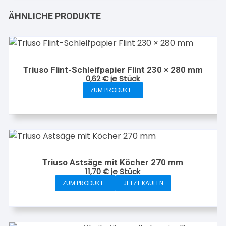
ÄHNLICHE PRODUKTE
Triuso Flint-Schleifpapier Flint 230 × 280 mm
0,62
€
je Stück
ZUM PRODUKT...
Dieses
Produkt
weist
mehrere
Varianten
auf.
Triuso Astsäge mit Köcher 270 mm
Die
11,70
€
je Stück
Optionen
ZUM PRODUKT...
JETZT KAUFEN
können
auf
der