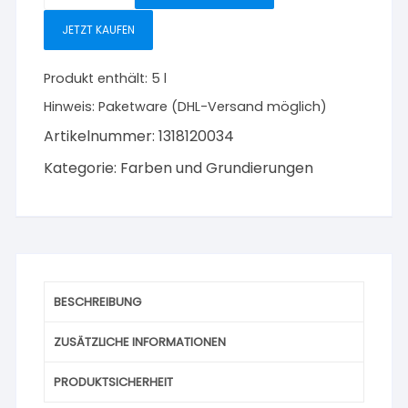
TC1114
JETZT KAUFEN
Seidenlatex
10
Produkt enthält: 5
l
Latex-
Hinweis:
Paketware (DHL-Versand möglich)
Innenfarbe
weiß
Artikelnummer:
1318120034
5
Kategorie:
Farben und Grundierungen
l
Menge
BESCHREIBUNG
ZUSÄTZLICHE INFORMATIONEN
PRODUKTSICHERHEIT