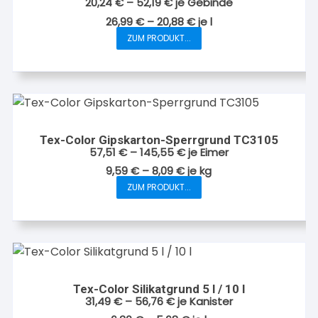
20,24
€
–
52,19
€
je Gebinde
auf
26,99
€
–
20,88
€
je
l
der
ZUM PRODUKT...
Produktseite
Dieses
gewählt
Produkt
werden
weist
mehrere
Varianten
auf.
Tex-Color Gipskarton-Sperrgrund TC3105
Die
57,51
€
–
145,55
€
je Eimer
Optionen
9,59
€
–
8,09
€
je
kg
können
ZUM PRODUKT...
Dieses
auf
Produkt
der
weist
Produktseite
mehrere
gewählt
Varianten
werden
auf.
Tex-Color Silikatgrund 5 l / 10 l
Die
31,49
€
–
56,76
€
je Kanister
Optionen