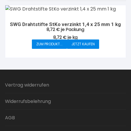
mehrere
Varianten
auf.
SWG Drahtstifte StKo verzinkt 1,4 x 25 mm 1 kg
Die
8,72
€
je Packung
Optionen
8,72
€
je
kg
können
ZUM PRODUKT...
JETZT KAUFEN
auf
der
Produktseite
gewählt
werden
Vertrag widerrufen
Widerrufsbelehrung
AGB