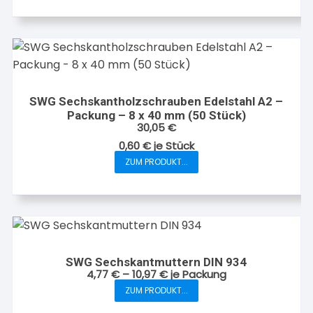
Produkt
weist
mehrere
Varianten
auf.
Die
SWG Sechskantholzschrauben Edelstahl A2 –
Optionen
Packung – 8 x 40 mm (50 Stück)
können
30,05
€
auf
0,60
€
je
Stück
der
ZUM PRODUKT...
Produktseite
gewählt
werden
SWG Sechskantmuttern DIN 934
4,77
€
–
10,97
€
je Packung
ZUM PRODUKT...
Dieses