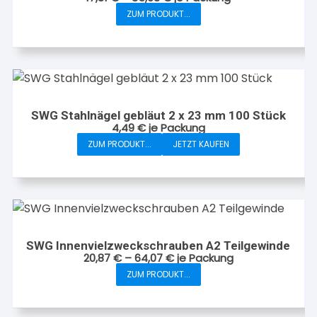
auf
ZUM PRODUKT...
der
Dieses
Produktseite
Produkt
gewählt
weist
werden
mehrere
Varianten
auf.
SWG Stahlnägel gebläut 2 x 23 mm 100 Stück
Die
4,49
€
je Packung
Optionen
ZUM PRODUKT...
JETZT KAUFEN
können
auf
der
Produktseite
gewählt
werden
SWG Innenvielzweckschrauben A2 Teilgewinde
20,87
€
–
64,07
€
je Packung
ZUM PRODUKT...
Dieses
Produkt
weist