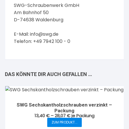
SWG-Schraubenwerk GmbH
Am Bahnhof 50
D-74638 Waldenburg
E-Mail:
info@swg.de
Telefon: +49 7942 100 - 0
DAS KÖNNTE DIR AUCH GEFALLEN …
SWG Sechskantholzschrauben verzinkt –
Packung
13,40
€
–
28,07
€
je Packung
ZUM PRODUKT...
Dieses