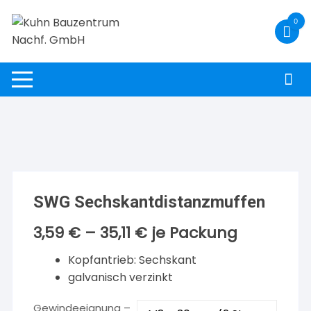
Zum
0
Inhalt
springen
SWG Sechskantdistanzmuffen
3,59
€
–
35,11
€
je Packung
Kopfantrieb: Sechskant
galvanisch verzinkt
Gewindeeignung –