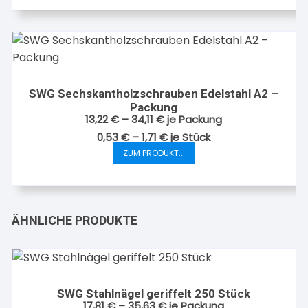
Produkt
weist
mehrere
Varianten
auf.
Die
SWG Sechskantholzschrauben Edelstahl A2 –
Optionen
Packung
können
13,22
€
–
34,11
€
je Packung
auf
0,53
€
–
1,71
€
je
Stück
der
ZUM PRODUKT...
Dieses
Produktseite
Produkt
gewählt
weist
werden
mehrere
ÄHNLICHE PRODUKTE
Varianten
auf.
Die
Optionen
können
SWG Stahlnägel geriffelt 250 Stück
17,81
€
–
35,63
€
je Packung