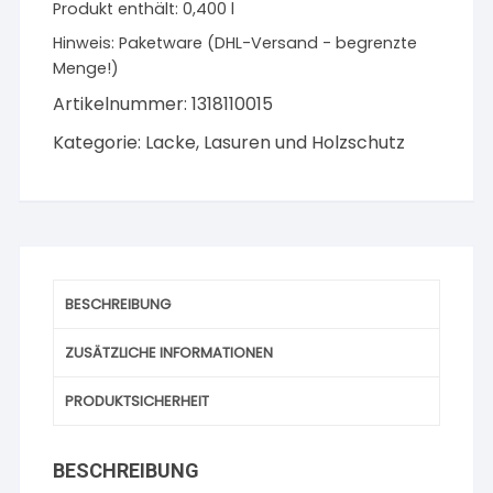
Produkt enthält: 0,400
l
silbergrau
Hinweis:
Paketware (DHL-Versand - begrenzte
400
Menge!)
ml
Menge
Artikelnummer:
1318110015
Kategorie:
Lacke, Lasuren und Holzschutz
BESCHREIBUNG
ZUSÄTZLICHE INFORMATIONEN
PRODUKTSICHERHEIT
BESCHREIBUNG