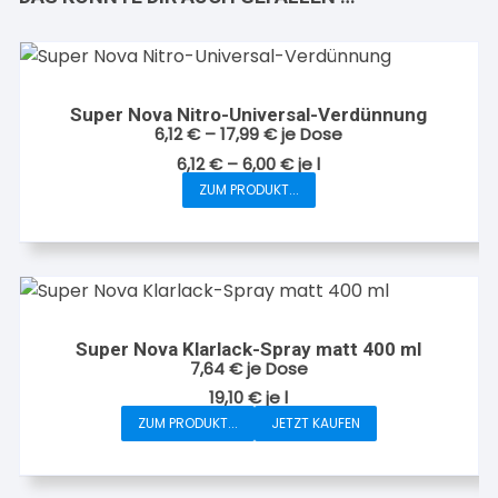
Super Nova Nitro-Universal-Verdünnung
6,12
€
–
17,99
€
je Dose
6,12
€
–
6,00
€
je
l
ZUM PRODUKT...
Dieses
Produkt
weist
mehrere
Varianten
auf.
Super Nova Klarlack-Spray matt 400 ml
Die
7,64
€
je Dose
Optionen
19,10
€
je
l
können
ZUM PRODUKT...
JETZT KAUFEN
auf
der
Produktseite