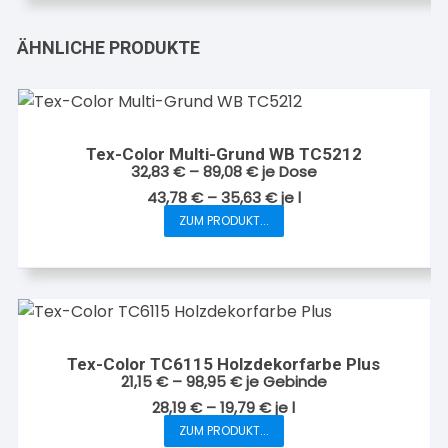
ÄHNLICHE PRODUKTE
Tex-Color Multi-Grund WB TC5212
32,83
€
–
89,08
€
je Dose
43,78
€
–
35,63
€
je
l
ZUM PRODUKT...
Dieses
Produkt
weist
mehrere
Varianten
auf.
Tex-Color TC6115 Holzdekorfarbe Plus
Die
21,15
€
–
98,95
€
je Gebinde
Optionen
28,19
€
–
19,79
€
je
l
können
ZUM PRODUKT...
Dieses
auf