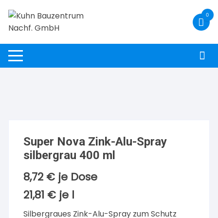
Zum
0
Inhalt
springen
Super Nova Zink-Alu-Spray
silbergrau 400 ml
8,72
€
je Dose
21,81
€
je
l
Silbergraues Zink-Alu-Spray zum Schutz