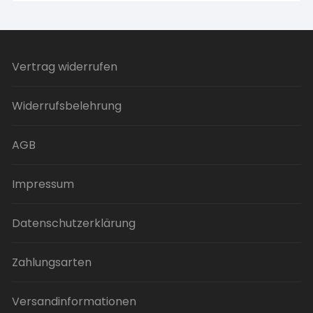
weist
Produktseite
mehrere
gewählt
Varianten
werden
auf.
Vertrag widerrufen
Die
Optionen
Widerrufsbelehrung
können
auf
der
AGB
Produktseite
gewählt
Impressum
werden
Datenschutzerklärung
Zahlungsarten
Versandinformationen