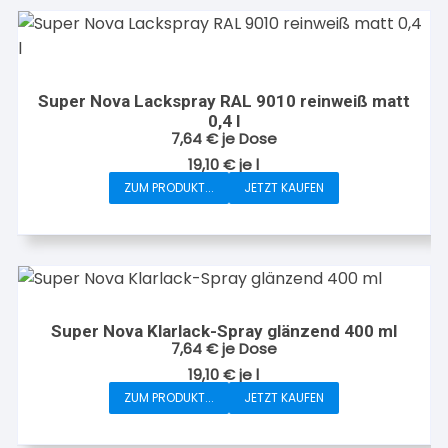
gewählt
werden
Super Nova Lackspray RAL 9010 reinweiß matt
0,4 l
7,64
€
je Dose
19,10
€
je
l
ZUM PRODUKT...
JETZT KAUFEN
Super Nova Klarlack-Spray glänzend 400 ml
7,64
€
je Dose
19,10
€
je
l
ZUM PRODUKT...
JETZT KAUFEN