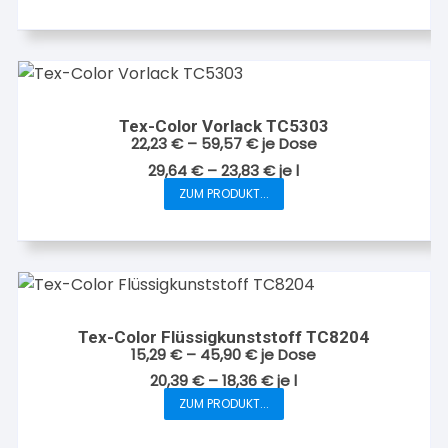
Produkt
der
weist
Produktseite
mehrere
gewählt
Varianten
werden
auf.
Tex-Color Vorlack TC5303
Die
22,23
€
–
59,57
€
je Dose
Optionen
29,64
€
–
23,83
€
je
l
können
ZUM PRODUKT...
Dieses
auf
Produkt
der
weist
Produktseite
mehrere
gewählt
Varianten
werden
auf.
Tex-Color Flüssigkunststoff TC8204
Die
15,29
€
–
45,90
€
je Dose
Optionen
20,39
€
–
18,36
€
je
l
können
ZUM PRODUKT...
Dieses
auf
Produkt
der