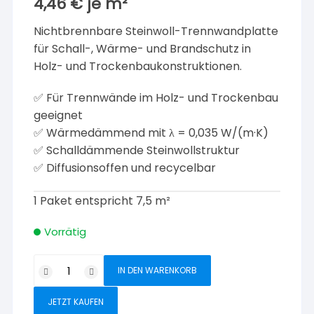
4,46
€
je
m²
Nichtbrennbare Steinwoll-Trennwandplatte
für Schall-, Wärme- und Brandschutz in
Holz- und Trockenbaukonstruktionen.
✅ Für Trennwände im Holz- und Trockenbau
geeignet
✅ Wärmedämmend mit λ = 0,035 W/(m·K)
✅ Schalldämmende Steinwollstruktur
✅ Diffusionsoffen und recycelbar
1 Paket entspricht 7,5 m²
Vorrätig
Rockwool
IN DEN WARENKORB
Sonorock
035
JETZT KAUFEN
Trennwandplatte