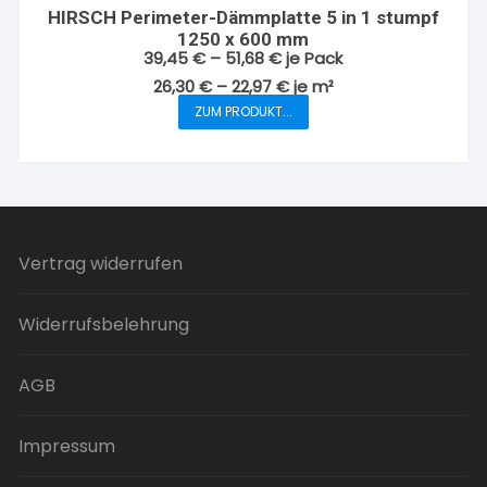
Die
HIRSCH Perimeter-Dämmplatte 5 in 1 stumpf
Optionen
1250 x 600 mm
können
39,45
€
–
51,68
€
je Pack
auf
26,30
€
–
22,97
€
je
m²
der
ZUM PRODUKT...
Dieses
Produktseite
Produkt
gewählt
weist
werden
mehrere
Varianten
auf.
Vertrag widerrufen
Die
Optionen
Widerrufsbelehrung
können
auf
der
AGB
Produktseite
gewählt
Impressum
werden