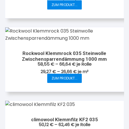
ZUM PRODUKT...
Dieses
Produkt
weist
mehrere
Varianten
auf.
Die
Rockwool Klemmrock 035 Steinwolle
Optionen
Zwischensparrendämmung 1000 mm
können
58,55
€
–
66,64
€
je Rolle
auf
29,27
€
–
26,66
€
je
m²
der
ZUM PRODUKT...
Dieses
Produktseite
Produkt
gewählt
weist
werden
mehrere
Varianten
auf.
climowool Klemmfilz KF2 035
Die
50,12
€
–
62,46
€
je Rolle