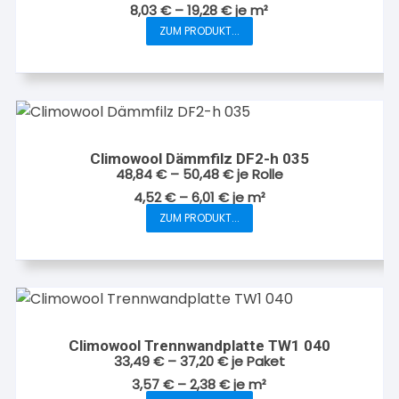
Optionen
8,03
€
–
19,28
€
je
m²
können
ZUM PRODUKT...
Dieses
auf
Produkt
der
weist
Produktseite
mehrere
gewählt
Varianten
werden
auf.
Climowool Dämmfilz DF2-h 035
Die
48,84
€
–
50,48
€
je Rolle
Optionen
4,52
€
–
6,01
€
je
m²
können
ZUM PRODUKT...
Dieses
auf
Produkt
der
weist
Produktseite
mehrere
gewählt
Varianten
werden
auf.
Climowool Trennwandplatte TW1 040
Die
33,49
€
–
37,20
€
je Paket
Optionen
3,57
€
–
2,38
€
je
m²
können