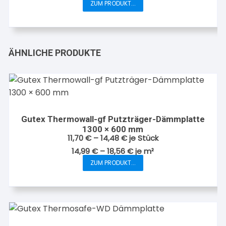
ZUM PRODUKT...
Dieses
auf
Produkt
der
weist
Produktseite
mehrere
gewählt
ÄHNLICHE PRODUKTE
Varianten
werden
auf.
Die
Optionen
können
auf
Gutex Thermowall-gf Putzträger-Dämmplatte
1300 × 600 mm
der
11,70
€
–
14,48
€
je Stück
Produktseite
14,99
€
–
18,56
€
je
m²
gewählt
ZUM PRODUKT...
werden
Dieses
Produkt
weist
mehrere
Varianten