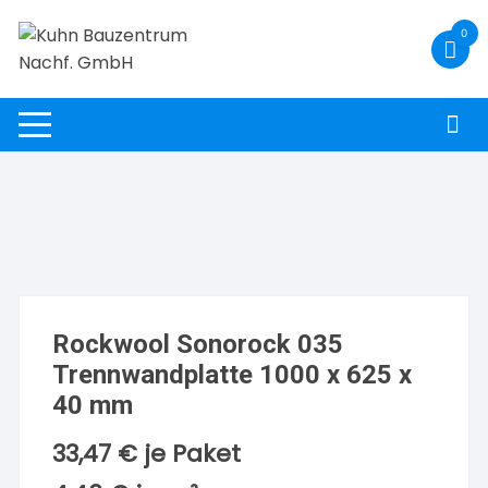
Zum
0
Inhalt
springen
Rockwool Sonorock 035
Trennwandplatte 1000 x 625 x
40 mm
33,47
€
je Paket