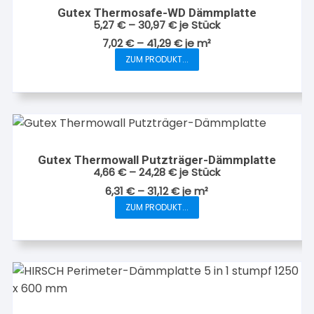
auf.
Gutex Thermosafe-WD Dämmplatte
Die
5,27
€
–
30,97
€
je Stück
Optionen
7,02
€
–
41,29
€
je
m²
können
ZUM PRODUKT...
Dieses
auf
Produkt
der
weist
Produktseite
mehrere
gewählt
Varianten
werden
auf.
Gutex Thermowall Putzträger-Dämmplatte
Die
4,66
€
–
24,28
€
je Stück
Optionen
6,31
€
–
31,12
€
je
m²
können
ZUM PRODUKT...
Dieses
auf
Produkt
der
weist
Produktseite
mehrere
gewählt
Varianten
werden
auf.