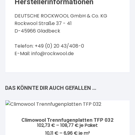
Herstellerinformationen
DEUTSCHE ROCKWOOL GmbH & Co. KG
Rockwool Straße 37 - 41
D-45966 Gladbeck
Telefon: +49 (0) 20 43/408-0
E-Mail:
info@rockwool.de
DAS KÖNNTE DIR AUCH GEFALLEN …
Climowool Trennfugenplatten TFP 032
102,73
€
–
108,77
€
je Paket
10,11
€
–
6,96
€
je
m²