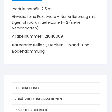
1000
Produkt enthält: 7,5
m²
x
Hinweis:
keine Paketware – Nur Anlieferung mit
625
Eigenfuhrpark in Lieferzone 1 + 2 (siehe
x
Versandarten)
40
mm
Artikelnummer:
1216110009
Menge
Kategorie:
Keller-, Decken-, Wand- und
Bodendämmung
BESCHREIBUNG
ZUSÄTZLICHE INFORMATIONEN
PRODUKTSICHERHEIT