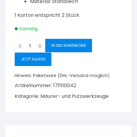
Material: Stahlblech
1 Karton entspricht 2 Stück
Vorrätig
Triuso
IN DEN WARENKORB
Egalisierungsbrett
für
JETZT KAUFEN
Styropor
14
Hinweis:
Paketware (DHL-Versand möglich)
x
Artikelnummer:
1711110042
28
cm
Kategorie:
Maurer- und Putzwerkzeuge
Menge