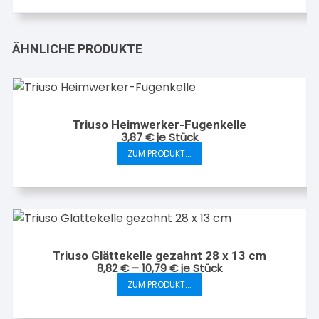
ÄHNLICHE PRODUKTE
Triuso Heimwerker-Fugenkelle
3,87
€
je Stück
ZUM PRODUKT...
Dieses
Produkt
weist
mehrere
Varianten
auf.
Triuso Glättekelle gezahnt 28 x 13 cm
Die
8,82
€
–
10,79
€
je Stück
Optionen
ZUM PRODUKT...
Dieses
können
Produkt
auf