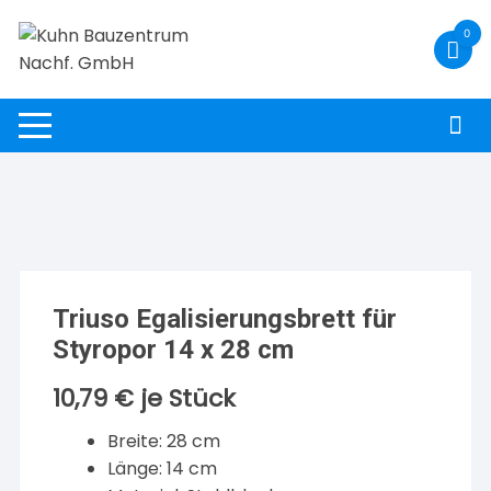
Zum
0
Inhalt
springen
Triuso Egalisierungsbrett für
Styropor 14 x 28 cm
10,79
€
je Stück
Breite: 28 cm
Länge: 14 cm