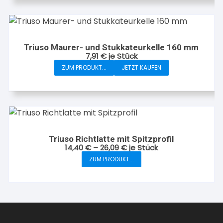
weist
der
mehrere
Produktseite
Varianten
gewählt
auf.
werden
Triuso Maurer- und Stukkateurkelle 160 mm
Die
7,91
€
je Stück
Optionen
ZUM PRODUKT...
JETZT KAUFEN
können
auf
der
Produktseite
gewählt
werden
Triuso Richtlatte mit Spitzprofil
14,40
€
–
26,09
€
je Stück
ZUM PRODUKT...
Dieses
Produkt
weist
mehrere
Varianten