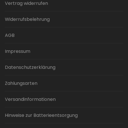
auf.
Vertrag widerrufen
Die
Optionen
Widerrufsbelehrung
können
auf
der
AGB
Produktseite
gewählt
Impressum
werden
Datenschutzerklärung
Zahlungsarten
Versandinformationen
Hinweise zur Batterieentsorgung