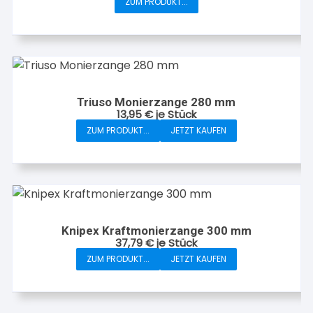
ZUM PRODUKT...
Dieses
Produkt
weist
mehrere
Varianten
auf.
Triuso Monierzange 280 mm
Die
13,95
€
je Stück
Optionen
ZUM PRODUKT...
JETZT KAUFEN
können
auf
der
Produktseite
gewählt
werden
Knipex Kraftmonierzange 300 mm
37,79
€
je Stück
ZUM PRODUKT...
JETZT KAUFEN