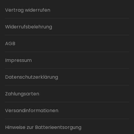
Varianten
auf.
Vertrag widerrufen
Die
Optionen
Widerrufsbelehrung
können
auf
der
AGB
Produktseite
gewählt
Impressum
werden
Datenschutzerklärung
Zahlungsarten
Versandinformationen
Hinweise zur Batterieentsorgung