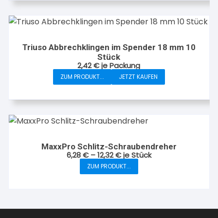
Triuso Abbrechklingen im Spender 18 mm 10
Stück
2,42
€
je Packung
ZUM PRODUKT...
JETZT KAUFEN
MaxxPro Schlitz-Schraubendreher
6,28
€
–
12,32
€
je Stück
ZUM PRODUKT...
Dieses
Produkt
weist
mehrere