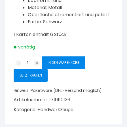
Kopfform: rund
Material: Metall
Oberfläche atramentiert und poliert
Farbe: Schwarz
1 Karton enthält 6 Stück
Vorrätig
Triuso
IN DEN WARENKORB
Monierzange
250
JETZT KAUFEN
mm
Menge
Hinweis:
Paketware (DHL-Versand möglich)
Artikelnummer:
1710110136
Kategorie:
Handwerkzeuge