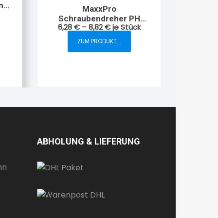
nge
MaxxPro
Schraubendreher PH
6,28
€
–
8,82
€
je Stück
Phillips
ZUM PRODUKT...
Dieses
Produkt
weist
mehrere
Varianten
auf.
Die
Optionen
können
ABHOLUNG & LIEFERUNG
auf
der
Produktseite
gewählt
werden