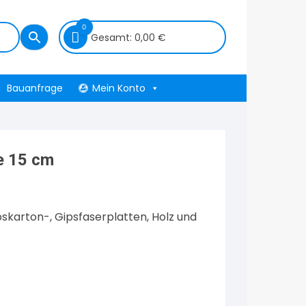
0
Gesamt:
0,00
€
Bauanfrage
Mein Konto
e 15 cm
skarton-, Gipsfaserplatten, Holz und