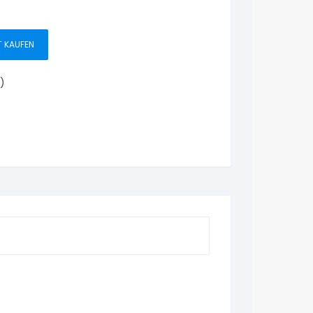
T KAUFEN
)