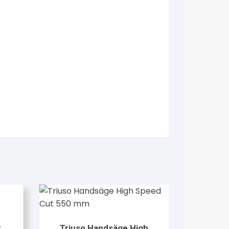
t
Triuso Handsäge High