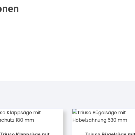
onen
Triuso Klappsäge mit
Triuso Bügelsäge mi