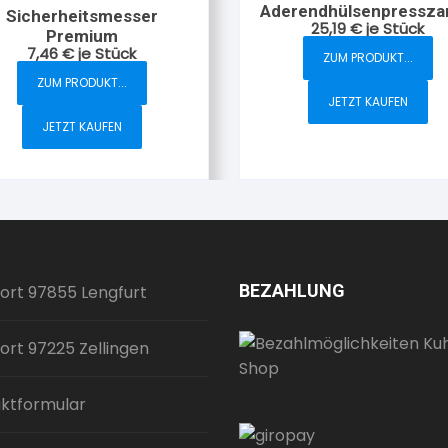
Aderendhülsenpressza
Sicherheitsmesser
25,19
€
je Stück
0,5–2,5 mm²
Premium
7,46
€
je Stück
ZUM PRODUKT...
ZUM PRODUKT...
JETZT KAUFEN
JETZT KAUFEN
BEZAHLUNG
ort 97855 Lengfurt
ort 97225 Zellingen
ktformular