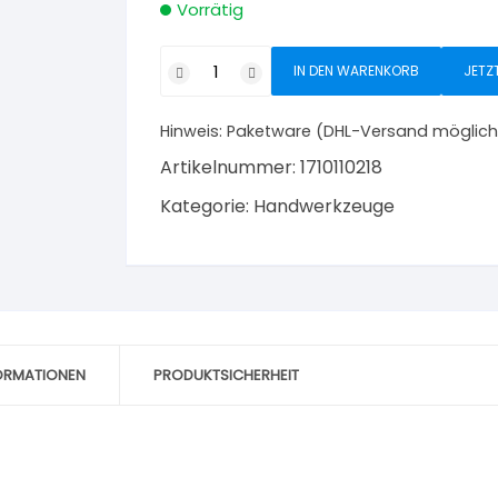
Vorrätig
Triuso
IN DEN WARENKORB
JETZ
Stichsäge
mit
Hinweis:
Paketware (DHL-Versand möglich
Tasche
15
Artikelnummer:
1710110218
cm
Kategorie:
Handwerkzeuge
Menge
FORMATIONEN
PRODUKTSICHERHEIT