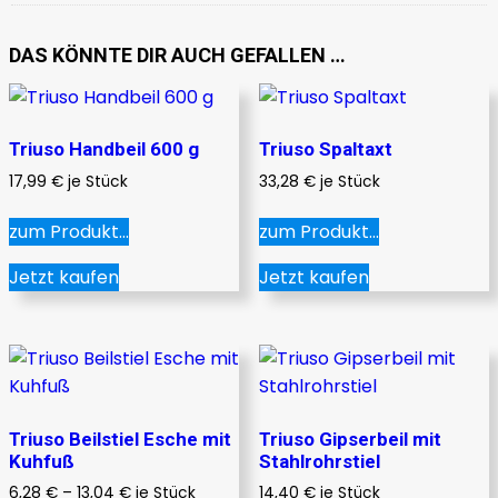
DAS KÖNNTE DIR AUCH GEFALLEN …
Triuso Handbeil 600 g
Triuso Spaltaxt
17,99
€
je Stück
33,28
€
je Stück
zum Produkt...
zum Produkt...
Jetzt kaufen
Jetzt kaufen
Triuso Beilstiel Esche mit
Triuso Gipserbeil mit
Kuhfuß
Stahlrohrstiel
6,28
€
–
13,04
€
je Stück
14,40
€
je Stück