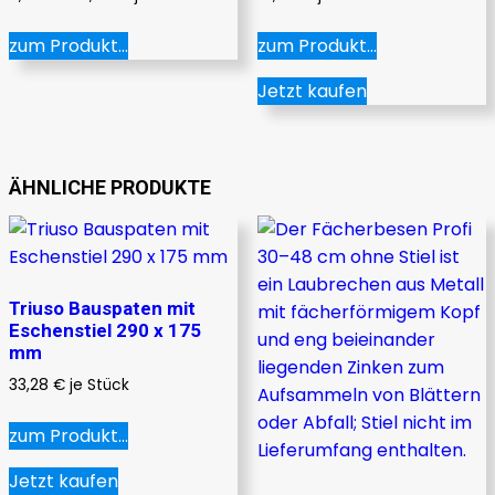
Dieses
zum Produkt...
zum Produkt...
Produkt
weist
Jetzt kaufen
mehrere
Varianten
auf.
ÄHNLICHE PRODUKTE
Die
Optionen
können
auf
der
Triuso Bauspaten mit
Produktseite
Eschenstiel 290 x 175
mm
gewählt
werden
33,28
€
je Stück
zum Produkt...
Jetzt kaufen