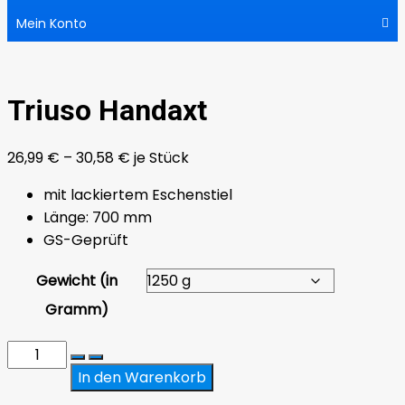
Mein Konto
Triuso Handaxt
26,99
€
–
30,58
€
je Stück
mit lackiertem Eschenstiel
Länge: 700 mm
GS-Geprüft
Gewicht (in
Gramm)
Triuso
Handaxt
In den Warenkorb
Menge