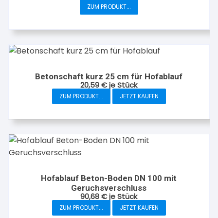
Dieses
ZUM PRODUKT...
Produkt
weist
mehrere
Varianten
auf.
Die
Betonschaft kurz 25 cm für Hofablauf
20,59
€
je Stück
Optionen
ZUM PRODUKT...
JETZT KAUFEN
können
auf
der
Produktseite
gewählt
werden
Hofablauf Beton-Boden DN 100 mit
Geruchsverschluss
90,68
€
je Stück
ZUM PRODUKT...
JETZT KAUFEN