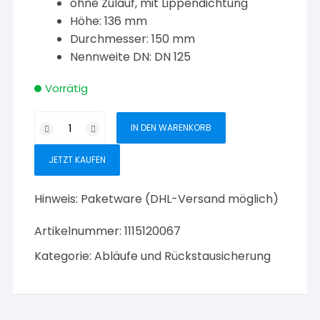
ohne Zulauf, mit Lippendichtung
Höhe: 136 mm
Durchmesser: 150 mm
Nennweite DN: DN 125
Vorrätig
KESSEL
IN DEN WARENKORB
Verlängerungsstück
für
JETZT KAUFEN
Bodenablauf
DN
Hinweis:
Paketware (DHL-Versand möglich)
125
Menge
Artikelnummer:
1115120067
Kategorie:
Abläufe und Rückstausicherung