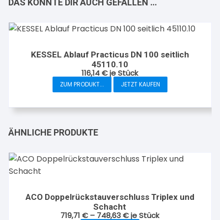
DAS KÖNNTE DIR AUCH GEFALLEN …
KESSEL Ablauf Practicus DN 100 seitlich
45110.10
116,14
€
je Stück
ZUM PRODUKT...
JETZT KAUFEN
ÄHNLICHE PRODUKTE
ACO Doppelrückstauverschluss Triplex und
Schacht
719,71
€
–
748,63
€
je Stück