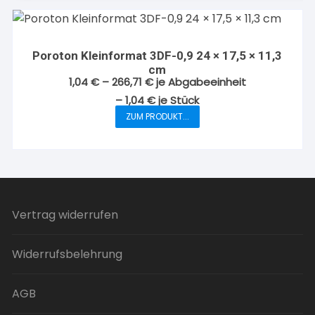
werden
mehrere
Varianten
auf.
Poroton Kleinformat 3DF-0,9 24 × 17,5 × 11,3
Die
cm
Optionen
1,04
€
–
266,71
€
je Abgabeeinheit
können
–
1,04
€
je
Stück
auf
ZUM PRODUKT...
Dieses
der
Produkt
Produktseite
weist
gewählt
mehrere
werden
Varianten
auf.
Vertrag widerrufen
Die
Optionen
Widerrufsbelehrung
können
auf
der
AGB
Produktseite