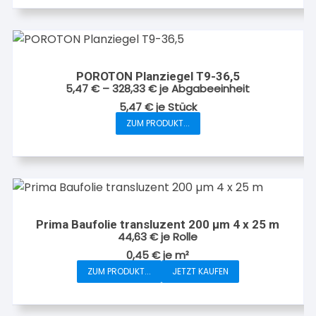
POROTON Planziegel T9-36,5
5,47
€
–
328,33
€
je Abgabeeinheit
5,47
€
je
Stück
ZUM PRODUKT...
Dieses
Produkt
weist
mehrere
Varianten
auf.
Prima Baufolie transluzent 200 µm 4 x 25 m
Die
44,63
€
je Rolle
Optionen
0,45
€
je
m²
können
ZUM PRODUKT...
JETZT KAUFEN
auf
der