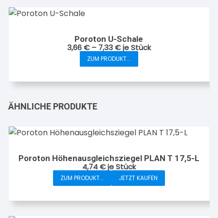
Produktseite
gewählt
werden
Poroton U-Schale
3,66
€
–
7,33
€
je Stück
ZUM PRODUKT...
Dieses
Produkt
weist
mehrere
ÄHNLICHE PRODUKTE
Varianten
auf.
Die
Optionen
können
Poroton Höhenausgleichsziegel PLAN T 17,5-L
4,74
€
je Stück
auf
ZUM PRODUKT...
JETZT KAUFEN
der
Produktseite
gewählt
werden