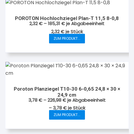
POROTON Hochlochziegel Plan-T 11,5 8-0,8
2,32
€
–
185,31
€
je Abgabeeinheit
2,32
€
je
Stück
ZUM PRODUKT...
Dieses
Produkt
weist
mehrere
Varianten
auf.
Die
Poroton Planziegel T10-30 6-0,65 24,8 × 30 ×
Optionen
24,9 cm
können
3,78
€
–
226,98
€
je Abgabeeinheit
auf
–
3,78
€
je
Stück
der
ZUM PRODUKT...
Dieses
Produktseite
Produkt
gewählt
weist