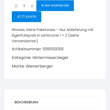
POROTON
IN DEN WARENKORB
Schallschutzziegel
Mz
JETZT KAUFEN
NF-
2,0
Hinweis:
keine Paketware – Nur Anlieferung mit
Menge
Eigenfuhrpark in Lieferzone 1 + 2 (siehe
Versandarten)
Artikelnummer:
1016150055
Kategorie:
Hintermauerziegel
Marke:
Wienerberger
BESCHREIBUNG