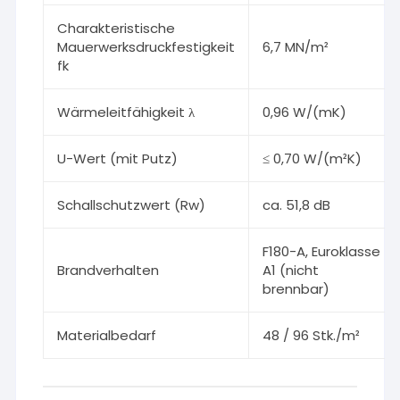
Charakteristische
Mauerwerksdruckfestigkeit
6,7 MN/m²
fk
Wärmeleitfähigkeit λ
0,96 W/(mK)
U-Wert (mit Putz)
≤ 0,70 W/(m²K)
Schallschutzwert (Rw)
ca. 51,8 dB
F180-A, Euroklasse
Brandverhalten
A1 (nicht
brennbar)
Materialbedarf
48 / 96 Stk./m²