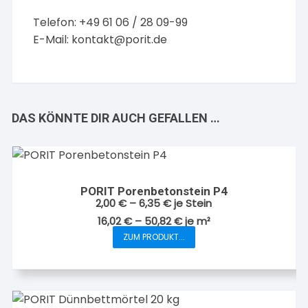
Telefon: +49 61 06 / 28 09-99
E-Mail:
kontakt@porit.de
DAS KÖNNTE DIR AUCH GEFALLEN …
PORIT Porenbetonstein P4
2,00
€
–
6,35
€
je Stein
16,02
€
–
50,82
€
je
m²
ZUM PRODUKT...
Dieses
Produkt
weist
mehrere