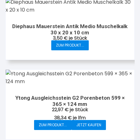
Varianten
auf.
Die
Diephaus Mauerstein Antik Medio Muschelkalk
Optionen
30 x 20 x 10 cm
können
3,50
€
je Stück
auf
ZUM PRODUKT...
der
Produktseite
gewählt
werden
Ytong Ausgleichsstein G2 Porenbeton 599 ×
365 × 124 mm
22,97
€
je Stück
38,34
€
je
lfm
ZUM PRODUKT...
JETZT KAUFEN