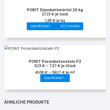
Varianten
auf.
PORIT Dünnbettmörtel 20 kg
Die
27,13
€
je Sack
Optionen
1,36
€
je
kg
können
ZUM PRODUKT...
JETZT KAUFEN
auf
der
Produktseite
gewählt
werden
PORIT Porenbetonstein P2
5,13
€
–
7,27
€
je Stück
41,06
€
–
58,17
€
je
m²
ZUM PRODUKT...
Dieses
Produkt
weist
mehrere
ÄHNLICHE PRODUKTE
Varianten
auf.