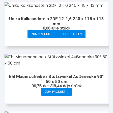
Die
Optionen
können
Unika Kalksandstein 2DF 12-1,6 240 x 115 x 113
mm
auf
0,66
€
je Stück
der
ZUM PRODUKT...
JETZT KAUFEN
Produktseite
gewählt
werden
Ehl Mauerscheibe / Stützwinkel Außenecke 90°
50 x 50 cm
96,75
€
–
318,44
€
je Stück
ZUM PRODUKT...
Dieses
Produkt
weist
mehrere