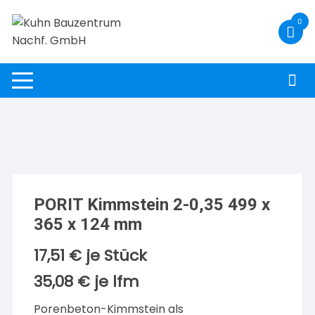
Zum
0
Inhalt
springen
PORIT Kimmstein 2-0,35 499 x
365 x 124 mm
17,51
€
je Stück
35,08
€
je
lfm
Porenbeton-Kimmstein als