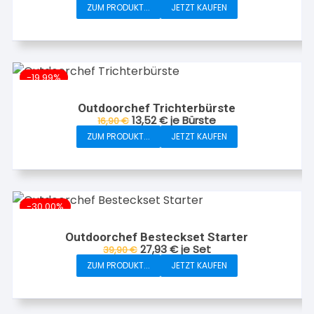
Preis
Preis
ZUM PRODUKT...
JETZT KAUFEN
war:
ist:
19,90 €
11,94 €.
-19.99%
Outdoorchef Trichterbürste
Ursprünglicher
Aktueller
13,52
€
je Bürste
16,90
€
Preis
Preis
ZUM PRODUKT...
JETZT KAUFEN
war:
ist:
16,90 €
13,52 €.
-30.00%
Outdoorchef Besteckset Starter
Ursprünglicher
Aktueller
27,93
€
je Set
39,90
€
Preis
Preis
ZUM PRODUKT...
JETZT KAUFEN
war:
ist:
39,90 €
27,93 €.