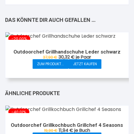
DAS KÖNNTE DIR AUCH GEFALLEN …
-20.00%
Outdoorchef Grillhandschuhe Leder schwarz
Ursprünglicher
Aktueller
30,32
€
je Paar
37,90
€
Preis
Preis
ZUM PRODUKT...
JETZT KAUFEN
war:
ist:
37,90 €
30,32 €.
ÄHNLICHE PRODUKTE
-40.01%
Outdoorchef Grillkochbuch Grillchef 4 Seasons
Ursprünglicher
Aktueller
11,94
€
je Buch
19,90
€