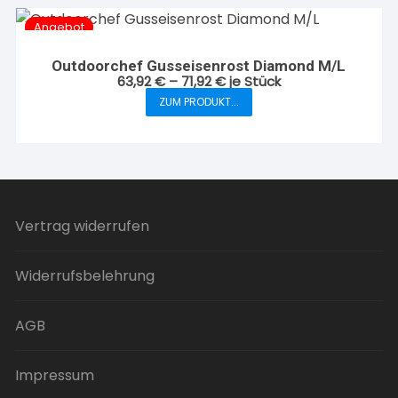
Angebot
Outdoorchef Gusseisenrost Diamond M/L
63,92
€
–
71,92
€
je Stück
ZUM PRODUKT...
Dieses
Produkt
weist
mehrere
Varianten
auf.
Vertrag widerrufen
Die
Optionen
Widerrufsbelehrung
können
auf
der
AGB
Produktseite
gewählt
Impressum
werden