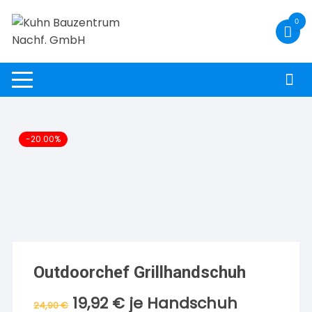
Zum
0
Inhalt
springen
-20.00%
Outdoorchef Grillhandschuh
19,92
€
je Handschuh
Ursprünglicher
Aktueller
24,90
€
Preis
Preis