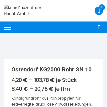
Zum
0
Inhalt
springen
Ostendorf KG2000 Rohr SN 10
4,20
€
–
103,78
€
je Stück
8,40
€
–
20,76
€
je
lfm
Kanalgrundrohr aus Polypropylen für
erdverlegte, drucklose Abwasserleitungen.