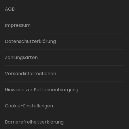
auf
der
AGB
Produktseite
gewählt
Impressum
werden
Datenschutzerklärung
Zahlungsarten
Versandinformationen
Hinweise zur Batterieentsorgung
Cookie-Einstellungen
Barrierefreiheitserklärung