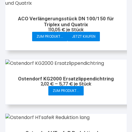
Optionen
können
auf
ACO Verlängerungsstück DN 100/150 für
Triplex und Quatrix
der
110,05
€
je Stück
Produktseite
ZUM PRODUKT...
JETZT KAUFEN
gewählt
werden
Ostendorf KG2000 Ersatzlippendichtring
2,02
€
–
5,77
€
je Stück
ZUM PRODUKT...
Dieses
Produkt
weist
mehrere
Varianten
auf.