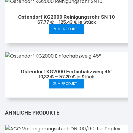
Produktseite
Varianten
gewählt
auf.
werden
Ostendorf KG2000 Reinigungsrohr SN 10
Die
67,77
€
–
125,43
€
je Stück
Optionen
ZUM PRODUKT...
Dieses
können
Produkt
auf
weist
der
mehrere
Produktseite
Varianten
gewählt
auf.
werden
Ostendorf KG2000 Einfachabzweig 45°
Die
10,32
€
–
57,20
€
je Stück
Optionen
ZUM PRODUKT...
Dieses
können
Produkt
auf
weist
der
mehrere
Produktseite
ÄHNLICHE PRODUKTE
Varianten
gewählt
auf.
werden
Die