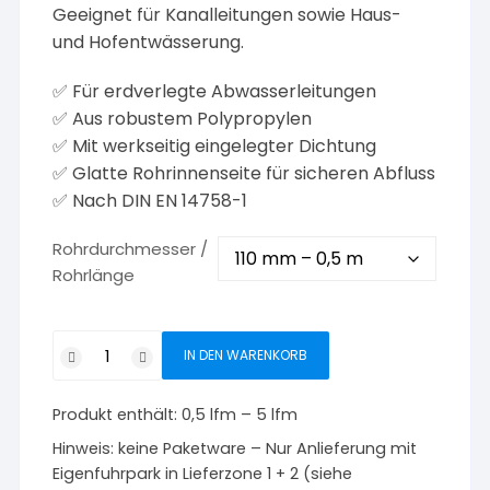
Geeignet für Kanalleitungen sowie Haus-
und Hofentwässerung.
✅ Für erdverlegte Abwasserleitungen
✅ Aus robustem Polypropylen
✅ Mit werkseitig eingelegter Dichtung
✅ Glatte Rohrinnenseite für sicheren Abfluss
✅ Nach DIN EN 14758-1
Rohrdurchmesser /
Rohrlänge
Ostendorf
IN DEN WARENKORB
KG2000
Rohr
Produkt enthält: 0,5
lfm
– 5
lfm
SN
10
Hinweis:
keine Paketware – Nur Anlieferung mit
Menge
Eigenfuhrpark in Lieferzone 1 + 2 (siehe