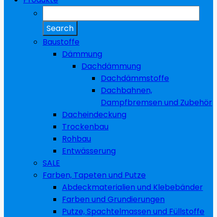
Baustoffe
Dämmung
Dachdämmung
Dachdämmstoffe
Dachbahnen,
Dampfbremsen und Zubehör
Dacheindeckung
Trockenbau
Rohbau
Entwässerung
SALE
Farben, Tapeten und Putze
Abdeckmaterialien und Klebebänder
Farben und Grundierungen
Putze, Spachtelmassen und Füllstoffe