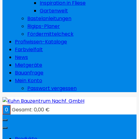
Inspiration in Fliese
Gartenwelt
Bastelanleitungen
Rigips-Planer
Fördermittelcheck
Profiwissen-Kataloge
Farbvielfalt
News
Mietgeräte
Bauanfrage
Mein Konto
Passwort vergessen
0
Gesamt:
0,00
€
Produkte