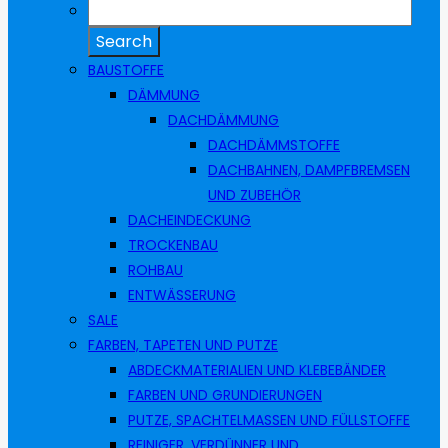
BAUSTOFFE
DÄMMUNG
DACHDÄMMUNG
DACHDÄMMSTOFFE
DACHBAHNEN, DAMPFBREMSEN
UND ZUBEHÖR
DACHEINDECKUNG
TROCKENBAU
ROHBAU
ENTWÄSSERUNG
SALE
FARBEN, TAPETEN UND PUTZE
ABDECKMATERIALIEN UND KLEBEBÄNDER
FARBEN UND GRUNDIERUNGEN
PUTZE, SPACHTELMASSEN UND FÜLLSTOFFE
REINIGER, VERDÜNNER UND