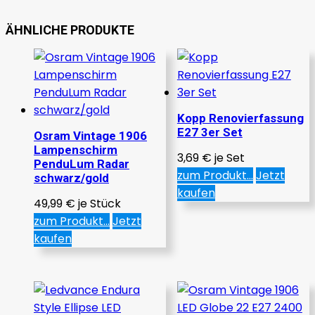
ÄHNLICHE PRODUKTE
Kopp Renovierfassung
E27 3er Set
Osram Vintage 1906
Lampenschirm
3,69
€
je Set
PenduLum Radar
zum Produkt...
Jetzt
schwarz/gold
kaufen
49,99
€
je Stück
zum Produkt...
Jetzt
kaufen