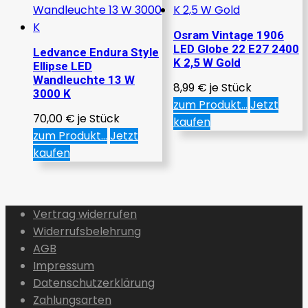
Osram Vintage 1906
LED Globe 22 E27 2400
Ledvance Endura Style
K 2,5 W Gold
Ellipse LED
Wandleuchte 13 W
8,99
€
je Stück
3000 K
zum Produkt...
Jetzt
70,00
€
je Stück
kaufen
zum Produkt...
Jetzt
kaufen
Vertrag widerrufen
Widerrufsbelehrung
AGB
Impressum
Datenschutzerklärung
Zahlungsarten