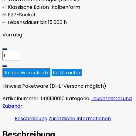
✅ Klassische Edison-Kolbenform
✅ E27-Sockel
✅ Lebensdauer bis 15.000 h
Vorrätig
Osram
Vintage
1906
In den Warenkorb
Jetzt kaufen
Edison
22
Hinweis:
Paketware (DHL-Versand möglich)
LED
Artikelnummer:
1419130010
Kategorie:
Leuchtmittel und
E27
Zubehör
2,5
W
Beschreibung
Zusätzliche Informationen
2400
K
Beschreibung