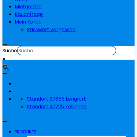
Mietgeräte
Bauanfrage
Mein Konto
Passwort vergessen
Suche
×
Standort 97855 Lengfurt
Standort 97225 Zellingen
PRODUKTE