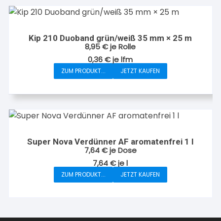
Kip 210 Duoband grün/weiß 35 mm × 25 m
8,95
€
je Rolle
0,36
€
je
lfm
ZUM PRODUKT...
JETZT KAUFEN
Super Nova Verdünner AF aromatenfrei 1 l
7,64
€
je Dose
7,64
€
je
l
ZUM PRODUKT...
JETZT KAUFEN