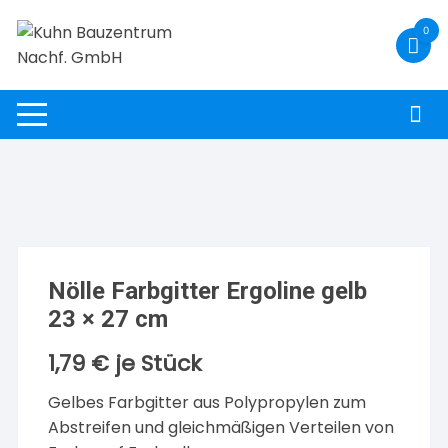
Zum
0
Inhalt
springen
Nölle Farbgitter Ergoline gelb
23 × 27 cm
1,79
€
je Stück
Gelbes Farbgitter aus Polypropylen zum
Abstreifen und gleichmäßigen Verteilen von