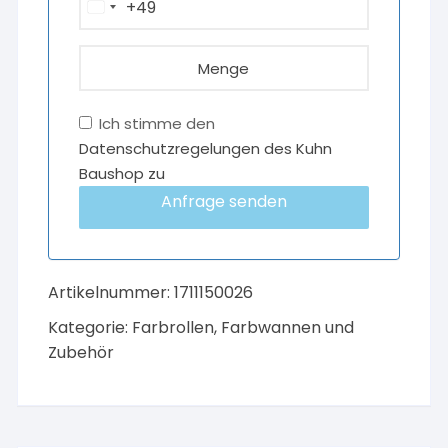
+49
G
e
r
m
a
Ich stimme den
n
Datenschutzregelungen des Kuhn
y
Baushop zu
+
Anfrage senden
4
9
Artikelnummer:
1711150026
Kategorie:
Farbrollen, Farbwannen und
Zubehör