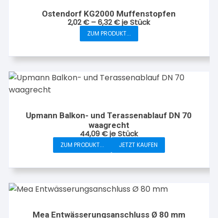
Ostendorf KG2000 Muffenstopfen
2,02
€
–
6,32
€
je Stück
ZUM PRODUKT...
Dieses
Produkt
weist
mehrere
Varianten
auf.
Die
Upmann Balkon- und Terassenablauf DN 70
Optionen
waagrecht
können
44,09
€
je Stück
auf
ZUM PRODUKT...
JETZT KAUFEN
der
Produktseite
gewählt
werden
Mea Entwässerungsanschluss Ø 80 mm