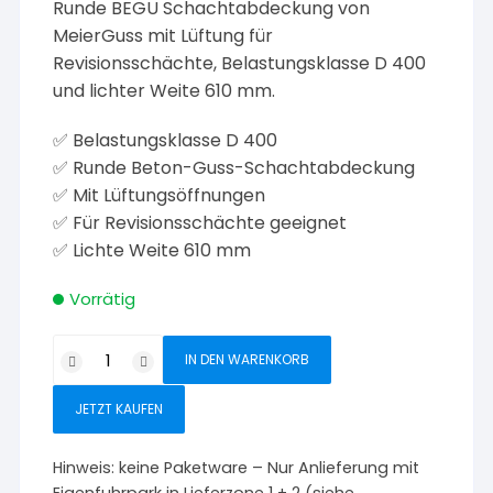
Runde BEGU Schachtabdeckung von
MeierGuss mit Lüftung für
Revisionsschächte, Belastungsklasse D 400
und lichter Weite 610 mm.
✅ Belastungsklasse D 400
✅ Runde Beton-Guss-Schachtabdeckung
✅ Mit Lüftungsöffnungen
✅ Für Revisionsschächte geeignet
✅ Lichte Weite 610 mm
Vorrätig
MeierGuss
IN DEN WARENKORB
BEGU
Schachtabdeckung
JETZT KAUFEN
D
400
Hinweis:
keine Paketware – Nur Anlieferung mit
LW