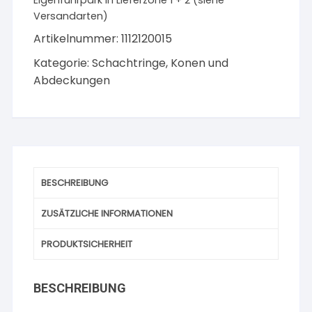
Eigenfuhrpark in Lieferzone 1 + 2 (siehe
610
Versandarten)
mit
Artikelnummer:
1112120015
Lüftung
Menge
Kategorie:
Schachtringe, Konen und
Abdeckungen
BESCHREIBUNG
ZUSÄTZLICHE INFORMATIONEN
PRODUKTSICHERHEIT
BESCHREIBUNG