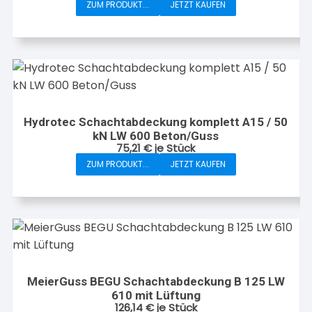
ZUM PRODUKT...
JETZT KAUFEN
Hydrotec Schachtabdeckung komplett A15 / 50
kN LW 600 Beton/Guss
75,21
€
je Stück
ZUM PRODUKT...
JETZT KAUFEN
MeierGuss BEGU Schachtabdeckung B 125 LW
610 mit Lüftung
126,14
€
je Stück